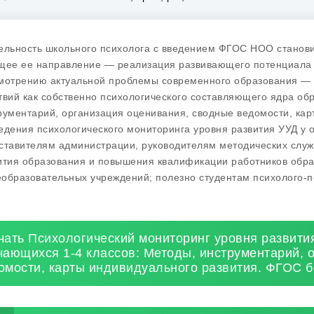
ельность школьного психолога с введением ФГОС НОО станови
щее ее направление — реализация развивающего потенциала
мотрению актуальной проблемы современного образования — 
твий как собственно психологического составляющего ядра об
рументарий, организация оценивания, сводные ведомости, кар
едения психологического мониторинга уровня развития УУД у 
ставителям администрации, руководителям методических слу
ития образования и повышения квалификации работников обра
образовательных учреждений; полезно студентам психолого-п
чать Психологический мониторинг уровня развити
чающихся 1-4 классов: Методы, инструментарий, 
омости, карты индивидуального развития. ФГОС 