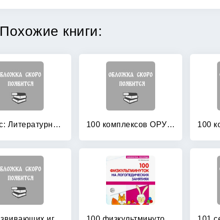
Похожие книги:
1 класс: Литературное чтение. Методические рекомендации. ФГОС
100 комплексов ОРУ для младших дошкольников с использованием стандартного и нестандартного оборудования
100 развивающих игр и упражнений от рождения до года
100 физкультминуток на логопедических занятиях