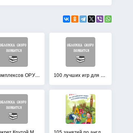
100 комплексов ОРУ с использованием стандартного и нестандартного оборудования
100 лучших игр для подготовки к школе
101 секрет Крутой Мамочки
105 занятий по английскому языку для дошкольников: Пособие для воспитателей детского сада, учителей английского языка и родителей