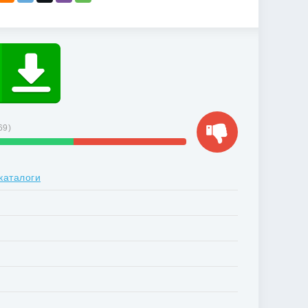
69
)
каталоги