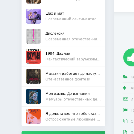
Шах и мат
Современный сентиментальный роман
Дислексия
Современная отечественная проза
1984. Джулия
Фантастический зарубежный боевик
Магазин работает до наступления тьмы
К
Отечественное фэнтези
А
Моя жизнь. До изгнания
Мемуары отечественных деятелей
И
Г
Я должна кое-что тебе сказать
Остросюжетные любовные романы
С
Ф