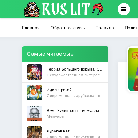
Главная
Обратная связь
Правила
Полит
Самые читаемые
Теория Большого взрыва. Самая полная история создания культового сериала
Нехудожественная литература
Иди за рекой
Современная зарубежная проза
Вкус. Кулинарные мемуары
Мемуары
Дураков нет
Современная зарубежная литература