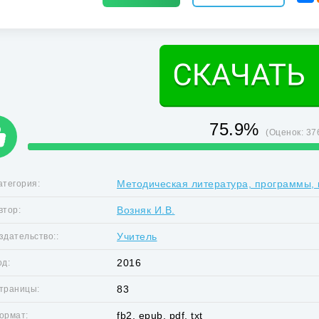
75.9%
(Оценок:
37
Методическая литература, программы, 
атегория:
Возняк И.В.
втор:
Учитель
здательство::
2016
од:
83
траницы:
fb2, epub, pdf, txt
ормат: