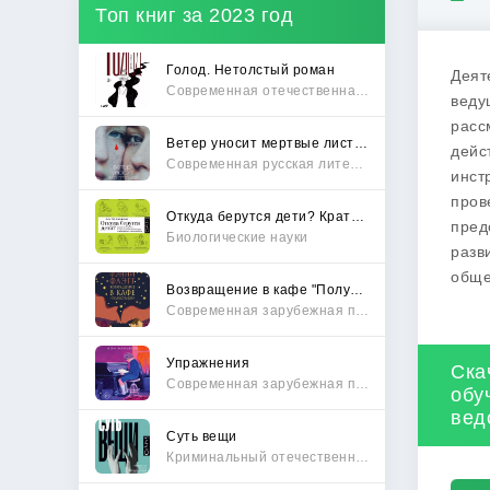
Топ книг за 2023 год
Голод. Нетолстый роман
Деят
Современная отечественная проза
веду
расс
Ветер уносит мертвые листья
дейс
Современная русская литература
инст
пров
Откуда берутся дети? Краткий путеводитель по переходу из лагеря чайлдфри
пред
Биологические науки
разв
обще
Возвращение в кафе "Полустанок"
Современная зарубежная проза
Упражнения
Ска
Современная зарубежная проза
обу
вед
Суть вещи
Криминальный отечественный детектив