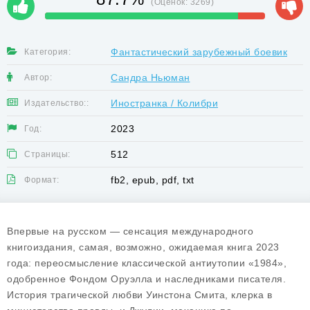
(Оценок:
3269
)
Фантастический зарубежный боевик
Категория:
Сандра Ньюман
Автор:
Иностранка / Колибри
Издательство::
2023
Год:
512
Страницы:
fb2, epub, pdf, txt
Формат:
Впервые на русском — сенсация международного
книгоиздания, самая, возможно, ожидаемая книга 2023
года: переосмысление классической антиутопии «1984»,
одобренное Фондом Оруэлла и наследниками писателя.
История трагической любви Уинстона Смита, клерка в