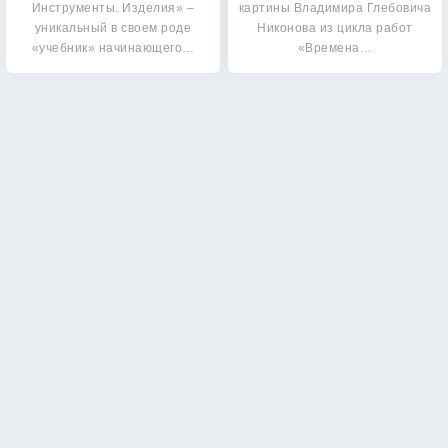
Инструменты. Изделия» –
картины Владимира Глебовича
уникальный в своем роде
Никонова из цикла работ
«учебник» начинающего…
«Времена…