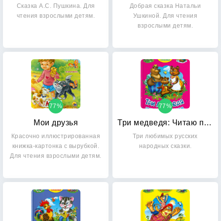
Сказка А.С. Пушкина. Для
Добрая сказка Натальи
чтения взрослыми детям.
Ушкиной. Для чтения
взрослыми детям.
77%
77%
Мои друзья
Три медведя: Читаю по слогам
Красочно иллюстрированная
Три любимых русских
книжка-картонка с вырубкой.
народных сказки.
Для чтения взрослыми детям.