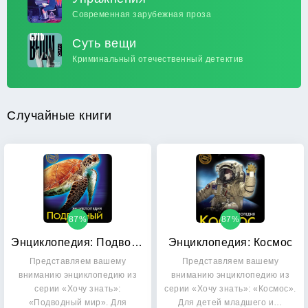
Современная зарубежная проза
Суть вещи
Криминальный отечественный детектив
Случайные книги
87%
87%
Энциклопедия: Подводный мир
Энциклопедия: Космос
Представляем вашему
Представляем вашему
вниманию энциклопедию из
вниманию энциклопедию из
серии «Хочу знать»:
серии «Хочу знать»: «Космос».
«Подводный мир». Для
Для детей младшего и…