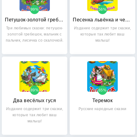
99%
56%
Петушок-золотой гребешок
Песенка львёнка и черепахи
Три любимых сказки: петушок-
Издание содержит три сказки,
золотой гребешок, мальчик с
которые так любит ваш
пальчик, лисичка со скалочкой.
малыш!
89%
65%
Два весёлых гуся
Теремок
Издание содержит три сказки,
Русские народные сказки
которые так любит ваш
малыш!