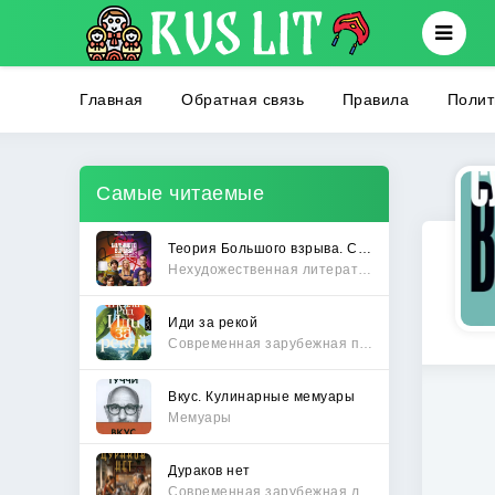
Главная
Обратная связь
Правила
Полит
Самые читаемые
Теория Большого взрыва. Самая полная история создания культового сериала
Нехудожественная литература
Иди за рекой
Современная зарубежная проза
Вкус. Кулинарные мемуары
Мемуары
Дураков нет
Современная зарубежная литература