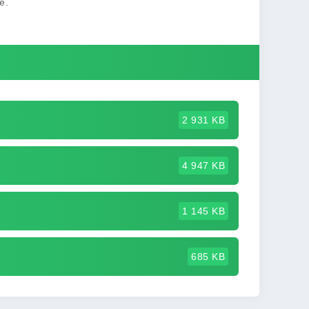
е.
2 931 KB
4 947 KB
1 145 KB
685 KB