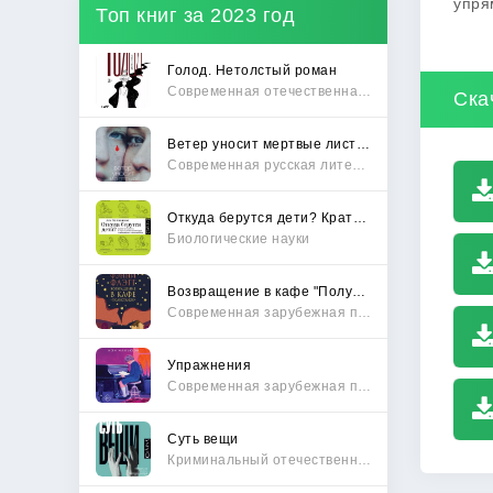
упря
Топ книг за 2023 год
Голод. Нетолстый роман
Современная отечественная проза
Ска
Ветер уносит мертвые листья
Современная русская литература
Откуда берутся дети? Краткий путеводитель по переходу из лагеря чайлдфри
Биологические науки
Возвращение в кафе "Полустанок"
Современная зарубежная проза
Упражнения
Современная зарубежная проза
Суть вещи
Криминальный отечественный детектив