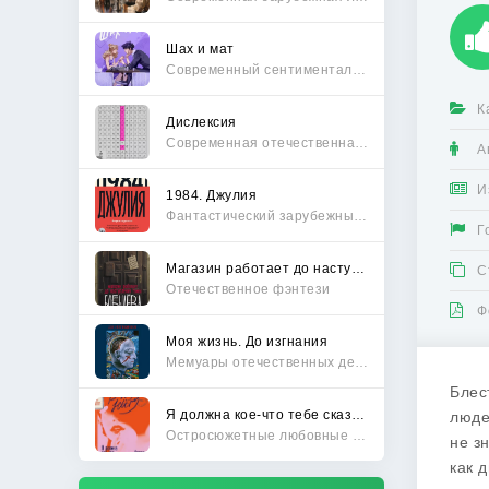
Шах и мат
Современный сентиментальный роман
К
Дислексия
Современная отечественная проза
А
И
1984. Джулия
Фантастический зарубежный боевик
Г
Магазин работает до наступления тьмы
С
Отечественное фэнтези
Ф
Моя жизнь. До изгнания
Мемуары отечественных деятелей
Блес
Я должна кое-что тебе сказать
люде
Остросюжетные любовные романы
не з
как 