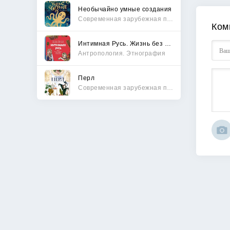
Необычайно умные создания
Современная зарубежная проза
Ком
Интимная Русь. Жизнь без Домостроя, грех, любовь и колдовство
Антропология. Этнография
Перл
Современная зарубежная проза