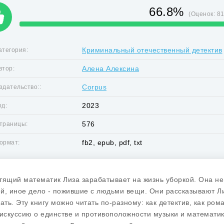
66.8%
(Оценок:
8
Криминальный отечественный детектив
атегория:
Алена Алексина
втор:
Corpus
здательство::
2023
од:
576
траницы:
fb2, epub, pdf, txt
ормат:
тящий математик Лиза зарабатывает на жизнь уборкой. Она н
й, иное дело - пожившие с людьми вещи. Они рассказывают Лиз
нать. Эту книгу можно читать по-разному: как детектив, как ро
дискуссию о единстве и противоположности музыки и математики