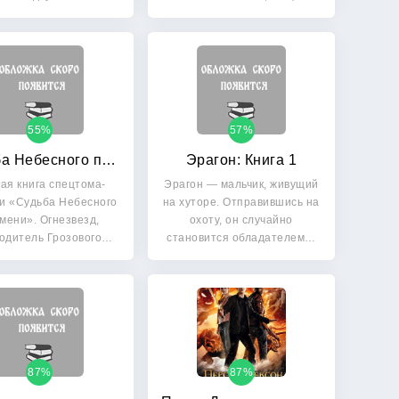
у…
55%
57%
Судьба Небесного племени: Сомнение
Эрагон: Книга 1
ая книга спецтома-
Эрагон — мальчик, живущий
и «Судьба Небесного
на хуторе. Отправившись на
мени». Огнезвезд,
охоту, он случайно
одитель Грозового…
становится обладателем…
87%
87%