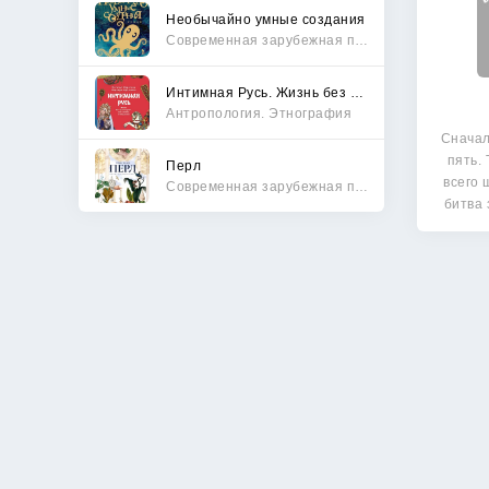
Необычайно умные создания
Современная зарубежная проза
Интимная Русь. Жизнь без Домостроя, грех, любовь и колдовство
Антропология. Этнография
Сначал
пять.
Перл
всего 
Современная зарубежная проза
битва