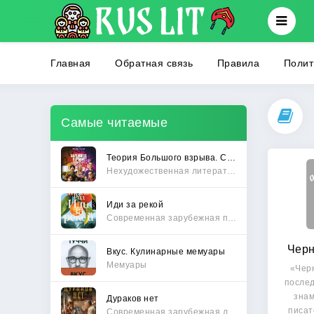
Главная
Обратная связь
Правила
Полит
Самые читаемые
Теория Большого взрыва. Самая полная история создания культового сериала
Нехудожественная литература
Иди за рекой
Современная зарубежная проза
Черн
Вкус. Кулинарные мемуары
Мемуары
«Чер
послед
знам
Дураков нет
писат
Современная зарубежная литература