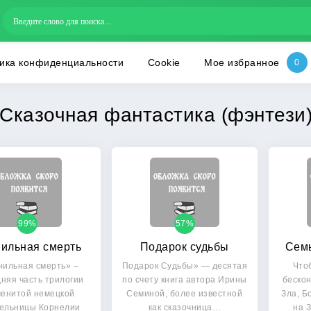
ика конфиденциальности
Cookie
Мое избранное
Сказочная фантастика (фэнтези
99%
57%
ильная смерть
Подарок судьбы
Семь
нильная смерть» –
Подарок Судьбы» — десятая
Что
няя часть трилогии
по счету книга автора Ирины
бескон
енитой немецкой
Семиной, более известной
Зла, Б
ельницы Корнелии
как сказочница…
на 