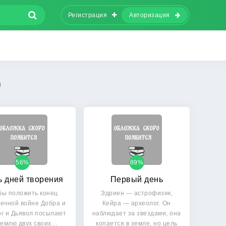
Регистрация
Авторизация
)
56%
89%
 дней творения
Первый день
бы положить конец
Эдриен — астрофизик,
ечной войне Добра и
Кейра — археолог. Он
ог и Дьявол посылают
наблюдает за звездами, она
Землю двух своих…
копается в земле, но цель