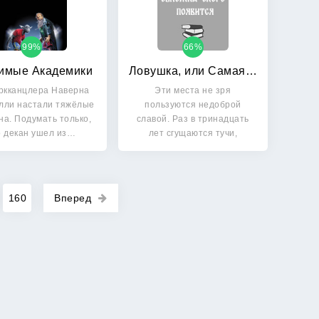
99%
66%
имые Академики
Ловушка, или Самая темная ночь
ркканцлера Наверна
Эти места не зря
лли настали тяжёлые
пользуются недоброй
на. Подумать только,
славой. Раз в тринадцать
о декан ушел из…
лет сгущаются тучи,
наступает самая…
160
Вперед