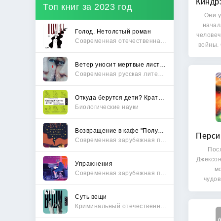
Топ книг за 2023 год
Они 
начал
Голод. Нетолстый роман
человеч
Современная отечественная проза
войны.
Ветер уносит мертвые листья
Современная русская литература
Откуда берутся дети? Краткий путеводитель по переходу из лагеря чайлдфри
Биологические науки
Возвращение в кафе "Полустанок"
Современная зарубежная проза
Посл
Джексон
Упражнения
м
Современная зарубежная проза
чудо
Суть вещи
Криминальный отечественный детектив