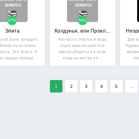
57%
59%
Элита
Колдунья, или Проклятый дар
Незр
а их было тридцать
Как часто счастье и беда
Для а
 Теперь их осталось
ходят рука об руку! Ася
Чудаку
шесть. Это Элита. И
смогла убедиться в этом,
време
 за сердце принца…
когда на костер ее…
ег
1
2
3
4
5
...