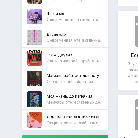
Шах и мат
Современный сентиментальный роман
Дислексия
Современная отечественная проза
Ес
1984. Джулия
Фантастический зарубежный боевик
Эту к
рома
Магазин работает до наступления тьмы
«Мил
Отечественное фэнтези
п
бест
Моя жизнь. До изгнания
Мемуары отечественных деятелей
Я должна кое-что тебе сказать
Остросюжетные любовные романы