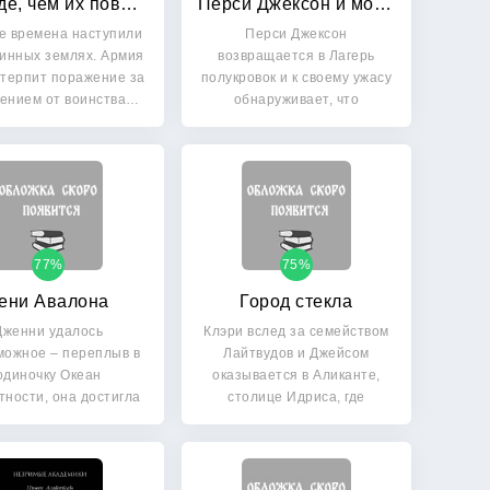
Прежде, чем их повесят
Перси Джексон и море Чудовищ
е времена наступили
Перси Джексон
инных землях. Армия
возвращается в Лагерь
терпит поражение за
полукровок и к своему ужасу
ением от воинства…
обнаруживает, что
магическое дерево…
77%
75%
ени Авалона
Город стекла
Дженни удалось
Клэри вслед за семейством
можное – переплыв в
Лайтвудов и Джейсом
одиночку Океан
оказывается в Аликанте,
тности, она достигла
столице Идриса, где
регов Авалона,…
хранится…