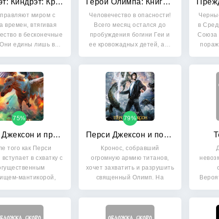
Киндрэт: Киндрэт: Кровные братья. Колдун из клана Смерти. Основатель. Новые боги
Герои Олимпа: Книга 3. Метка Афины
управляют миром с
Человечество в опасности!
Черны
а времен, втягивая
Всего месяц остался до
в Сред
ество в бесконечные
пробуждения богини Геи и
Союза 
 Они едины лишь в…
ее кровожадных детей, а…
пораж
75%
79%
Перси Джексон и проклятие титана
Перси Джексон и последнее пророчество
Т
е того как Перси
Кронос, собравший
 вступает в схватку с
огромную армию титанов,
невоз
огущественным
хочет захватить и разрушить
вищем-мантикорой,
священный Олимп. На
Вероя
несчастья…
помощь он…
бе