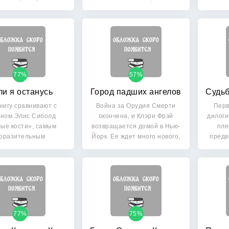
Функе.…
77%
57%
ли я останусь
Город падших ангелов
нигу сравнивают с
Война за Орудия Смерти
Перв
ном Элис Сиболд
окончена, и Клэри Фрэй
дилоги
ые кости», самым
возвращается домой в Нью-
пле
оразительным
Йорк. Ее ждет много нового,
предв
селлером начала…
…
77%
75%