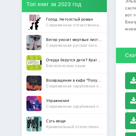
Эльз
Топ книг за 2023 год
сасп
вот 
Голод. Нетолстый роман
Беат
Современная отечественная проза
моем
Ветер уносит мертвые листья
Современная русская литература
Ска
Откуда берутся дети? Краткий путеводитель по переходу из лагеря чайлдфри
Биологические науки
Возвращение в кафе "Полустанок"
Современная зарубежная проза
Упражнения
Современная зарубежная проза
Суть вещи
Криминальный отечественный детектив