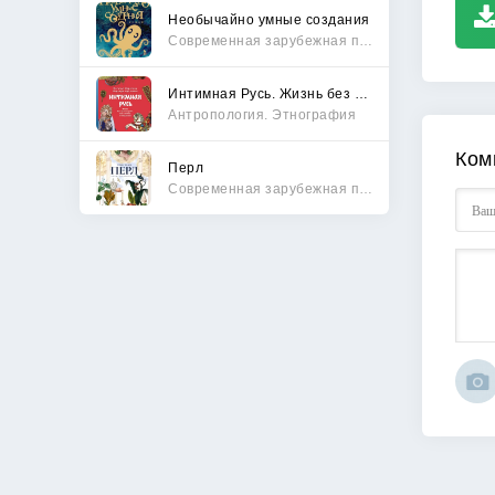
Необычайно умные создания
Современная зарубежная проза
Интимная Русь. Жизнь без Домостроя, грех, любовь и колдовство
Антропология. Этнография
Ком
Перл
Современная зарубежная проза