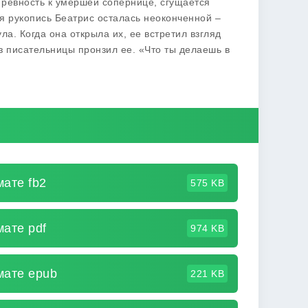
 ревность к умершей сопернице, сгущается
яя рукопись Беатрис осталась неоконченной –
ла. Когда она открыла их, ее встретил взгляд
аз писательницы пронзил ее. «Что ты делаешь в
мате fb2
575 KB
мате pdf
974 KB
мате epub
221 KB