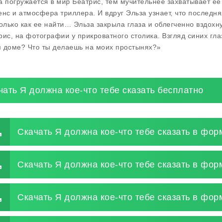
а погружается в мир Беатрис, тем мучительнее захватывает ее
енс и атмосфера триллера. И вдруг Эльза узнает, что последн
только как ее найти… Эльза закрыла глаза и облегченно вздохну
рис, на фотографии у прикроватного столика. Взгляд синих гл
 доме? Что ты делаешь на моих простынях?»
чать Я должна кое-что тебе сказать бесплатно
Скачать Я должна кое-что тебе сказать в фор
Скачать Я должна кое-что тебе сказать в фор
Скачать Я должна кое-что тебе сказать в фор