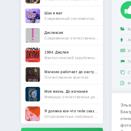
Шах и мат
Современный сентиментальный роман
К
Дислексия
Современная отечественная проза
А
И
1984. Джулия
Фантастический зарубежный боевик
Г
Магазин работает до наступления тьмы
С
Отечественное фэнтези
Ф
Моя жизнь. До изгнания
Мемуары отечественных деятелей
Эльз
Я должна кое-что тебе сказать
Беат
Остросюжетные любовные романы
отно
фото