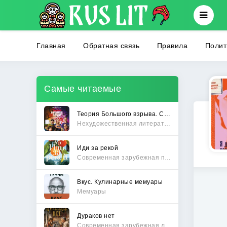
Главная
Обратная связь
Правила
Полит
Самые читаемые
Теория Большого взрыва. Самая полная история создания культового сериала
Нехудожественная литература
Иди за рекой
Современная зарубежная проза
Вкус. Кулинарные мемуары
Мемуары
Дураков нет
Современная зарубежная литература