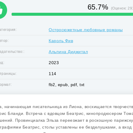
65.7%
(Оценок:
29
Остросюжетные любовные романы
атегория:
Кароль Фив
втор:
Альпина Диджитал
здательство::
2023
од:
114
траницы:
fb2, epub, pdf, txt
ормат:
а, начинающая писательница из Лиона, восхищается творчест
рис Бланди. Встреча с вдовцом Беатрис, кинопродюсером Томá
шений. Провинциалка Эльза переезжает в роскошную парижскую
графиями Беатрис, столы уставлены ее безделушками, а вход 