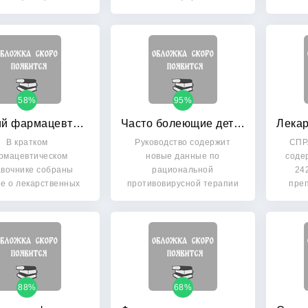
клиническая…
Приведены…
кото
58%
95%
Краткий фармацевтический справочник для врачей и фельдшеров скорой и неотложной помощи
Часто болеющие дети: Современная фармакотерапия: руководство для врачей
В кратком
Руководство содержит
СПР
рмацевтическом
новые данные по
соде
авочнике собраны
рациональной
24
е о лекарственных
противовирусной терапии
преп
паратах, которые
часто и длительно…
наиболее…
88%
68%