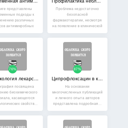
Современная антимикробная химиотерапия: Руководство для врачей
Профилактика неблагоприятных побочных реакций: врачебная тактика рационального выбора и применения лекарственных средств: Руководство
ниге представлены
Проблема недостаточно
еменные подходы к
безопасной
енению различных
фармакотерапии, несмотря
сов антимикробных
на появление в клинической
препаратов:…
практике…
76%
87%
Токсикология лекарств
Ципрофлоксацин в клинической практике
графия посвящена
На основании
ению биохимического
многочисленных публикаций
риала, касающегося
и личного опыта авторов
ологических свойств…
представлена подробная…