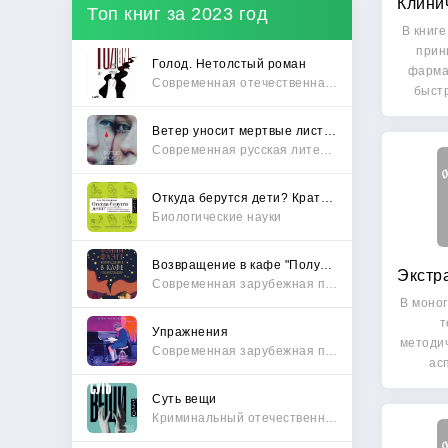
Топ книг за 2023 год
В книг
прин
Голод. Нетолстый роман
фарма
Современная отечественная проза
быст
Ветер уносит мертвые листья
Современная русская литература
Откуда берутся дети? Краткий путеводитель по переходу из лагеря чайлдфри
Биологические науки
Возвращение в кафе "Полустанок"
Современная зарубежная проза
В моно
т
Упражнения
методи
Современная зарубежная проза
ас
э
Суть вещи
Криминальный отечественный детектив