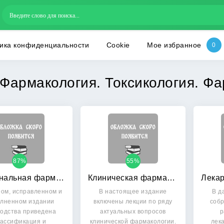
ика конфиденциальности
Cookie
Мое избранное
Фармакология. Токсикология. Ф
87%
55%
Рациональная фармакотерапия в акушерстве, гинекологии и неонатологии: Руководство для практикующих врачей. В 2-х томах. Том 2: Гинекология
Клиническая фармакология: Избранные лекции
ром, исправленном и
В настоящее издание
В д
лненном издании
включены лекции по ряду
соб
водства приведена
актуальных вопросов
р
лассификация и
клинической фармакологии.
лек