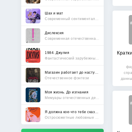
Шах и мат
Современный сентиментальный роман
Дислексия
Современная отечественная проза
1984. Джулия
Фантастический зарубежный боевик
фа
Магазин работает до наступления тьмы
спр
Отечественное фэнтези
данны
пре
Моя жизнь. До изгнания
Мемуары отечественных деятелей
Я должна кое-что тебе сказать
Остросюжетные любовные романы