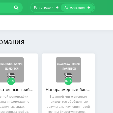
Регистрация
Авторизация
армация
76%
87%
Лекарственные грибы в традиционной китайской медицине и современных биотехнологиях
Наноразмерные биорегуляторы тканей глаза млекопитающих как основа для фармакологических препаратов нового поколения
анной монографии
В данной книге впервые
рана информация о
приводятся обобщенные
азличных видах
результаты изучения новой
арственных грибов,
группы биорегуляторов,…