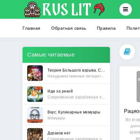
Главная
Обратная связь
Правила
Полит
Самые читаемые
Теория Большого взрыва. Самая полная история создания культового сериала
Нехудожественная литература
Иди за рекой
Современная зарубежная проза
Вкус. Кулинарные мемуары
Мемуары
Во вто
допо
руко
Дураков нет
к
Современная зарубежная литература