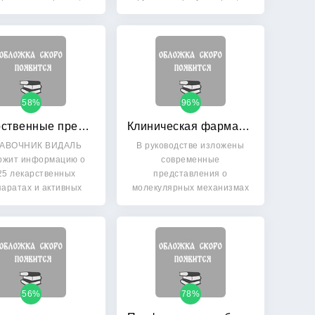
рые применяются…
58%
96%
Лекарственные препараты в России 2009
Клиническая фармакокинетика: теоретические, прикладные и аналитические аспекты: Руководство
АВОЧНИК ВИДАЛЬ
В руководстве изложены
ржит информацию о
современные
25 лекарственных
представления о
аратах и активных
молекулярных механизмах
веществах,…
фармакокинетических…
56%
78%