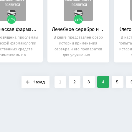
77%
89%
Клиническая фармакология для акушеров-гинекологов
Лечебное серебро и медицинские нанотехнологии
освящена проблемам
В книге представлен обзор
В нас
еской фармакологии
истории применения
попыта
ственных средств,
серебра и его препаратов
истори
рименяемых в
для улучшения…
акушерстве…
Назад
1
2
3
4
5