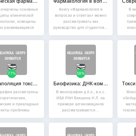
Клиническая фармакология и фармакотерапия
Фармакология в вопросах и ответах: Учебное пособие
е очерчены основные
Книгу «Фармакология в
В к
ципы клинической
вопросах и ответах» можно
совр
кологии, освещены
рассматривать как
прим
ро развивающиеся
руководство для студентов…
клас
области…
77%
58%
Экстраполяция токсикологических данных с животных на человека
Биофизика: ДНК-комплексов
графии рассмотрены
В монографии д.б.н., в.н.с.
Моно
еоретические,
ИБК РАН Векшина Н.Л. на
обобщ
ческие и прикладные
примере актиномицинов
мате
пекты проблемы
рассматриваются…
токсик
кстраполяции…