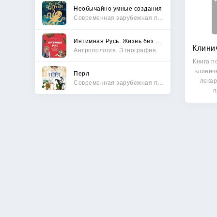
Необычайно умные создания
Современная зарубежная проза
Интимная Русь. Жизнь без Домостроя, грех, любовь и колдовство
Антропология. Этнография
Книга п
клинич
Перл
лекар
Современная зарубежная проза
п