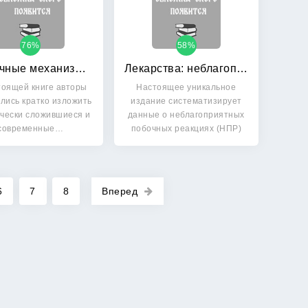
76%
58%
Клеточные механизмы токсичности аммиака
Лекарства: неблагоприятные побочные реакции и контроль безопасности
тоящей книге авторы
Настоящее уникальное
лись кратко изложить
издание систематизирует
чески сложившиеся и
данные о неблагоприятных
современные…
побочных реакциях (НПР)
на…
6
7
8
Вперед