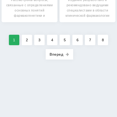
Рассмотрены вопросы,
Издание разработано и
связанные с определениями
рекомендовано ведущими
основных понятий
специалистами в области
фармакогенетики и
клинической фармакологии
фармакогеномики.…
при…
1
2
3
4
5
6
7
8
Вперед