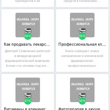
препаратов и их
средств в психиатрии.…
лекарственных…
68%
86%
Как продавать лекарства: Секреты работы медицинского представителя
Профессиональная клиническая фармакология
Дмитрий Семененко работает
Книга освещает новое
в международной
направление в клинической
фармацевтической компании.
фармакологии:
Более ста человек под его…
профессионально-
фармакологическое.…
87%
98%
Витамины в клинической практике
Фитотерапия в акушерстве