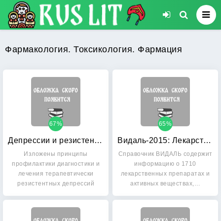
Фармакология. Токсикология. Фармация
67%
65%
Депрессии и резистентность: Практическое руководство
Видаль-2015: Лекарственные препараты в России
Изложены принципы
Справочник ВИДАЛЬ содержит
профилактики диагностики и
информацию о 1710
лечения терапевтически
лекарственных препаратах и
резистентных депрессий
активных веществах,…
(ТРД).…