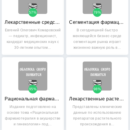
57%
79%
Лекарственные средства в педиатрии
Сегментация фармацевтического рынка
Евгений Олегович Комаровский
В сегодняшней быстро
— педиатр, инфекционист,
меняющейся бизнес-среде
кандидат медицинских наук с
сегментация рынка играет
30-летним опытом…
жизненно важную роль в…
95%
98%
Рациональная фармакотерапия в акушерстве и гинекологии
Лекарственные растения в гинекологии
Издание подготовлено на
Представлены клинические
основе тома «Рациональная
данные по использованию
фармакотерапия в акушерстве
препаратов растительного
и гинекологии» под…
происхождения в…