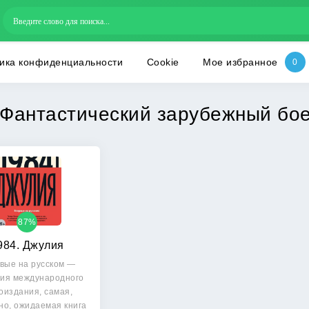
ика конфиденциальности
Cookie
Мое избранное
Фантастический зарубежный бо
87%
984. Джулия
вые на русском —
ия международного
оиздания, самая,
но, ожидаемая книга