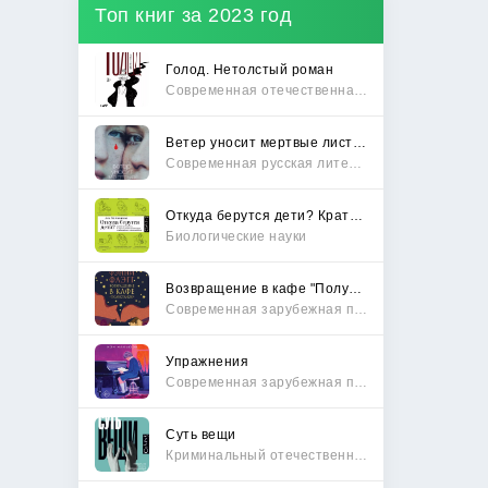
Топ книг за 2023 год
Голод. Нетолстый роман
Современная отечественная проза
Ветер уносит мертвые листья
Современная русская литература
Откуда берутся дети? Краткий путеводитель по переходу из лагеря чайлдфри
Биологические науки
Возвращение в кафе "Полустанок"
Современная зарубежная проза
Упражнения
Современная зарубежная проза
Суть вещи
Криминальный отечественный детектив