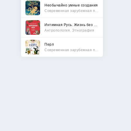
Необычайно умные создания
Современная зарубежная проза
Интимная Русь. Жизнь без Домостроя, грех, любовь и колдовство
Антропология. Этнография
Перл
Современная зарубежная проза