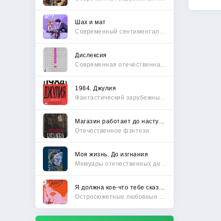
Шах и мат
Современный сентиментальный роман
Дислексия
Современная отечественная проза
1984. Джулия
Фантастический зарубежный боевик
Магазин работает до наступления тьмы
Отечественное фэнтези
Моя жизнь. До изгнания
Мемуары отечественных деятелей
Я должна кое-что тебе сказать
Остросюжетные любовные романы