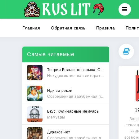
Главная
Обратная связь
Правила
Полит
Самые читаемые
Теория Большого взрыва. Самая полная история создания культового сериала
Нехудожественная литература
Иди за рекой
Современная зарубежная проза
1
Вкус. Кулинарные мемуары
Мемуары
Впер
сенсац
книг
Дураков нет
возмож
Современная зарубежная литература