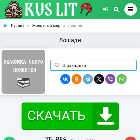
Руслит
»
Животный мир
»
Лошади
Лошади
В закладки
75.8%