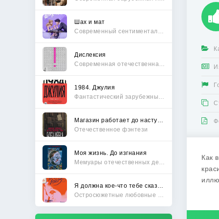
Шах и мат
Современный сентиментальный роман
К
Дислексия
Современная отечественная проза
И
Г
1984. Джулия
Фантастический зарубежный боевик
С
Магазин работает до наступления тьмы
Ф
Отечественное фэнтези
Моя жизнь. До изгнания
Как 
Мемуары отечественных деятелей
крас
иллю
Я должна кое-что тебе сказать
Остросюжетные любовные романы