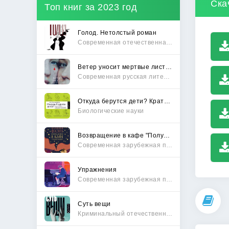
Ска
Топ книг за 2023 год
Голод. Нетолстый роман
Современная отечественная проза
Ветер уносит мертвые листья
Современная русская литература
Откуда берутся дети? Краткий путеводитель по переходу из лагеря чайлдфри
Биологические науки
Возвращение в кафе "Полустанок"
Современная зарубежная проза
Упражнения
Современная зарубежная проза
Суть вещи
Криминальный отечественный детектив