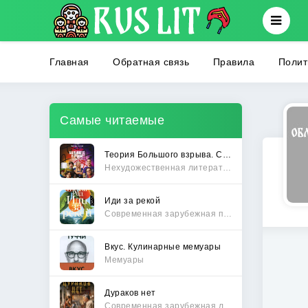
Главная
Обратная связь
Правила
Полит
Самые читаемые
Теория Большого взрыва. Самая полная история создания культового сериала
Нехудожественная литература
Иди за рекой
Современная зарубежная проза
Вкус. Кулинарные мемуары
Мемуары
Дураков нет
Современная зарубежная литература