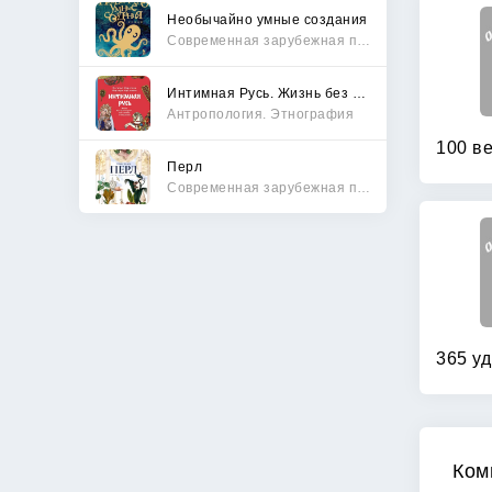
Необычайно умные создания
Современная зарубежная проза
Интимная Русь. Жизнь без Домостроя, грех, любовь и колдовство
Антропология. Этнография
Перл
Современная зарубежная проза
Ком