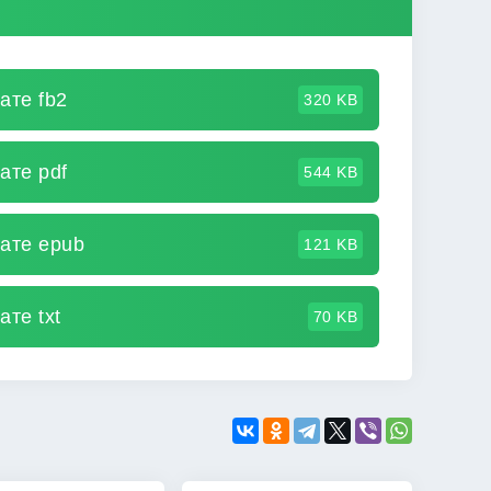
ате fb2
320 KB
ате pdf
544 KB
ате epub
121 KB
те txt
70 KB