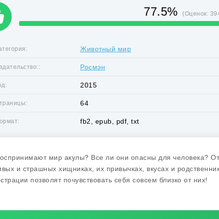
77.5%
(Оценок:
39
Животный мир
атегория:
Росмэн
здательство::
2015
од:
64
траницы:
fb2, epub, pdf, txt
ормат:
воспринимают мир акулы? Все ли они опасны для человека? О
ивых и страшных хищниках, их привычках, вкусах и родственни
страции позволят почувствовать себя совсем близко от них!