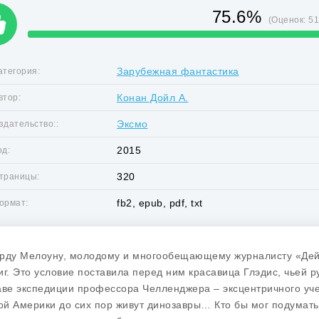
75.6%
(Оценок:
5
Зарубежная фантастика
атегория:
Конан Дойл А.
втор:
Эксмо
здательство::
2015
од:
320
траницы:
fb2, epub, pdf, txt
ормат:
рду Мелоуну, молодому и многообещающему журналисту «Дейл
иг. Это условие поставила перед ним красавица Глэдис, чьей р
аве экспедиции профессора Челленджера – эксцентричного учен
й Америки до сих пор живут динозавры… Кто бы мог подумать, 