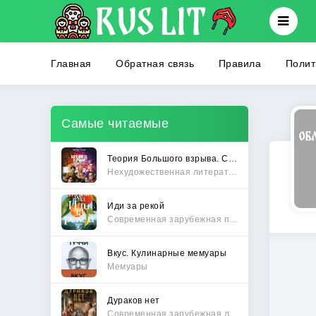
Главная
Обратная связь
Правила
Полит
Самые читаемые
Теория Большого взрыва. Самая полная история создания культового сериала
Нехудожественная литература
Иди за рекой
Современная зарубежная проза
Вкус. Кулинарные мемуары
Мемуары
Дураков нет
Современная зарубежная литература