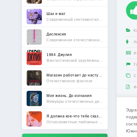
Шах и мат
Современный сентиментальный роман
К
Дислексия
Современная отечественная проза
А
И
1984. Джулия
Фантастический зарубежный боевик
Г
Магазин работает до наступления тьмы
С
Отечественное фэнтези
Ф
Моя жизнь. До изгнания
Мемуары отечественных деятелей
Эдуа
Я должна кое-что тебе сказать
подв
Остросюжетные любовные романы
сост
Южно