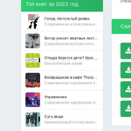
отва
Топ книг за 2023 год
Голод. Нетолстый роман
Современная отечественная проза
Ска
Ветер уносит мертвые листья
Современная русская литература
Откуда берутся дети? Краткий путеводитель по переходу из лагеря чайлдфри
Биологические науки
Возвращение в кафе "Полустанок"
Современная зарубежная проза
Упражнения
Современная зарубежная проза
Суть вещи
Криминальный отечественный детектив