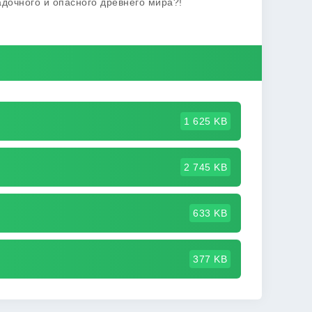
адочного и опасного древнего мира?!
1 625 KB
2 745 KB
633 KB
377 KB