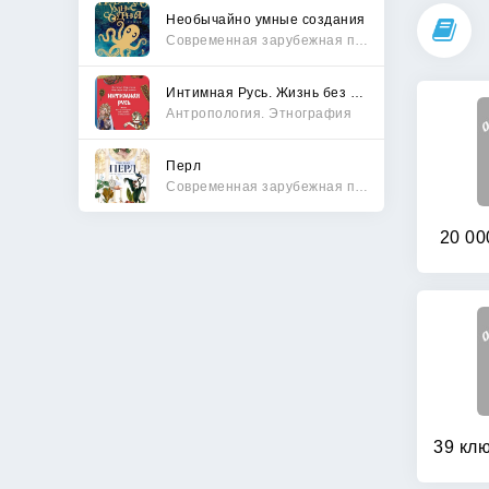
Необычайно умные создания
Современная зарубежная проза
Интимная Русь. Жизнь без Домостроя, грех, любовь и колдовство
Антропология. Этнография
Перл
Современная зарубежная проза
20 00