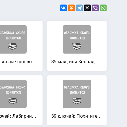
20 тысяч лье под водой: Кругосветное путешествие в морских глубинах
35 мая, или Конрад скачет верхом в Океанию
39 ключей: Лабиринт костей
39 ключей: Похититель мечей