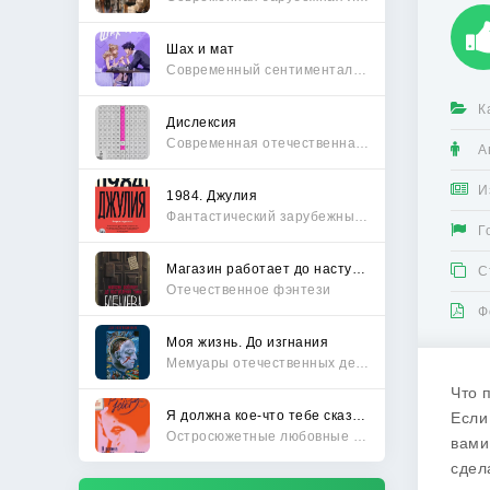
Шах и мат
Современный сентиментальный роман
К
Дислексия
Современная отечественная проза
А
И
1984. Джулия
Фантастический зарубежный боевик
Г
Магазин работает до наступления тьмы
С
Отечественное фэнтези
Ф
Моя жизнь. До изгнания
Мемуары отечественных деятелей
Что 
Я должна кое-что тебе сказать
Если
Остросюжетные любовные романы
вами
сдел