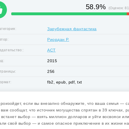
58.9%
(Оценок:
8
Зарубежная фантастика
атегория:
Риордан Р.
втор:
АСТ
здательство::
2015
од:
256
траницы:
fb2, epub, pdf, txt
ормат:
произойдет, если вы внезапно обнаружите, что ваша семья — 
 вам сообщат, что источник могущества спрятан в 39 ключах, 
 встанет выбор — взять миллион долларов и уйти восвояси ил
али свой выбор — и самое опасное приключение в их жизни на