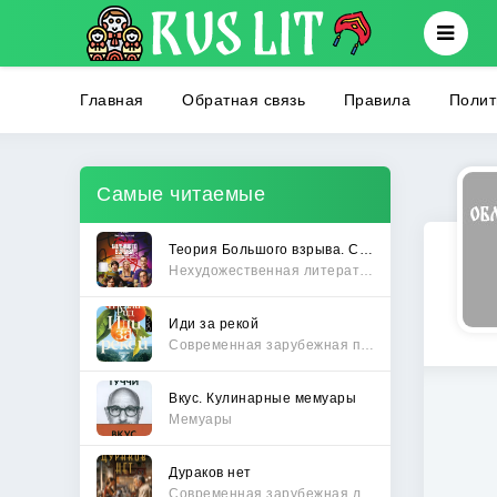
Главная
Обратная связь
Правила
Полит
Самые читаемые
Теория Большого взрыва. Самая полная история создания культового сериала
Нехудожественная литература
Иди за рекой
Современная зарубежная проза
Вкус. Кулинарные мемуары
Мемуары
Дураков нет
Современная зарубежная литература