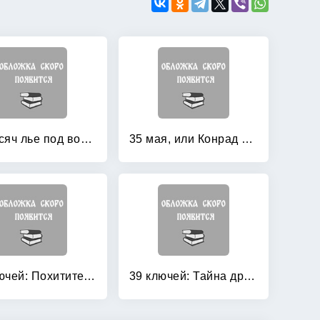
20 тысяч лье под водой: Кругосветное путешествие в морских глубинах
35 мая, или Конрад скачет верхом в Океанию
39 ключей: Похититель мечей
39 ключей: Тайна древней гробницы