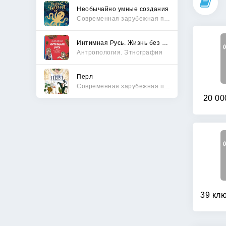
Необычайно умные создания
Современная зарубежная проза
Интимная Русь. Жизнь без Домостроя, грех, любовь и колдовство
Антропология. Этнография
Перл
Современная зарубежная проза
20 00