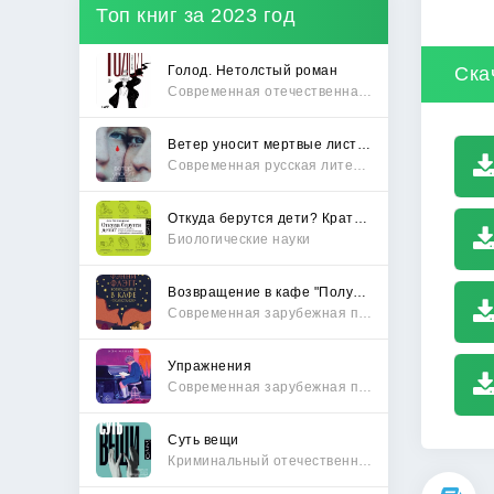
Топ книг за 2023 год
Голод. Нетолстый роман
Ска
Современная отечественная проза
Ветер уносит мертвые листья
Современная русская литература
Откуда берутся дети? Краткий путеводитель по переходу из лагеря чайлдфри
Биологические науки
Возвращение в кафе "Полустанок"
Современная зарубежная проза
Упражнения
Современная зарубежная проза
Суть вещи
Криминальный отечественный детектив