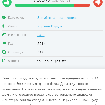
(Оценок:
751
)
Зарубежная фантастика
Категория:
Корман Гордон
Автор:
АСТ
Издательство::
2014
Год:
512
Страницы:
fb2, epub, pdf, txt
Формат:
Гонка за тридцатью девятью ключами продолжается, и 14-
летнюю Эми и ее младшего брата Дэна ждут новые
испытания. Пережив тяжелую потерю своего единственного
друга и очередное предательство коварного дядюшки
Алистера, они по следам Уинстона Черчилля и Чаки Зулу