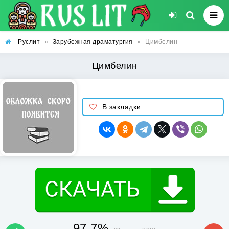
Руслит
»
Зарубежная драматургия
»
Цимбелин
Цимбелин
В закладки
97.7%