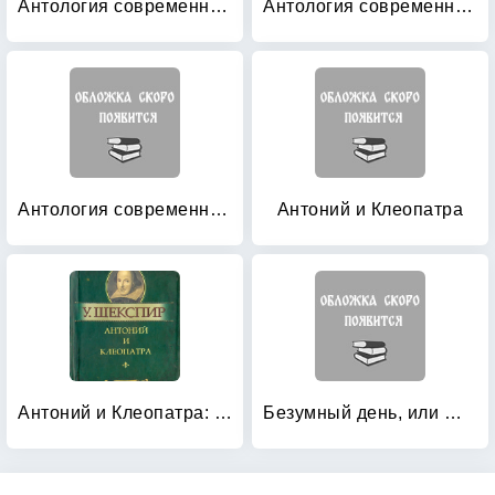
Антология современной британской драматургии
Антология современной французской драматургии: Том 2
Антология современной швейцарской драматургии
Антоний и Клеопатра
Антоний и Клеопатра: Миниатюрное издание
Безумный день, или Женитьба Фигаро