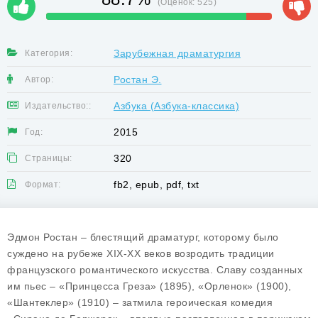
(Оценок:
525
)
Зарубежная драматургия
Категория:
Ростан Э.
Автор:
Азбука (Азбука-классика)
Издательство::
2015
Год:
320
Страницы:
fb2, epub, pdf, txt
Формат:
Эдмон Ростан – блестящий драматург, которому было
суждено на рубеже XIX-XX веков возродить традиции
французского романтического искусства. Славу созданных
им пьес – «Принцесса Греза» (1895), «Орленок» (1900),
«Шантеклер» (1910) – затмила героическая комедия