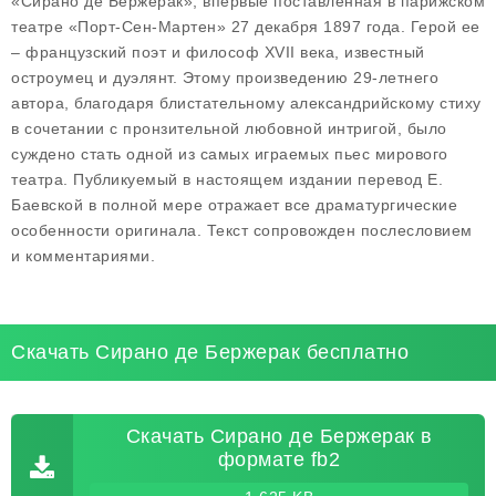
«Сирано де Бержерак», впервые поставленная в парижском
театре «Порт-Сен-Мартен» 27 декабря 1897 года. Герой ее
– французский поэт и философ XVII века, известный
остроумец и дуэлянт. Этому произведению 29-летнего
автора, благодаря блистательному александрийскому стиху
в сочетании с пронзительной любовной интригой, было
суждено стать одной из самых играемых пьес мирового
театра. Публикуемый в настоящем издании перевод Е.
Баевской в полной мере отражает все драматургические
особенности оригинала. Текст сопровожден послесловием
и комментариями.
Скачать Сирано де Бержерак бесплатно
Скачать Сирано де Бержерак в
формате fb2