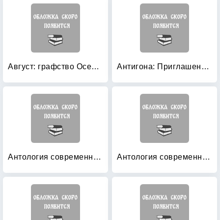
Август: графство Осейдж
Антигона: Приглашение в замок. Коломба
Антология современной британской драматургии
Антология современной французской драматургии: Том 2