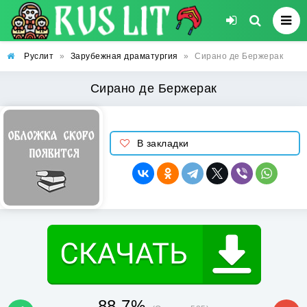
Руслит
»
Зарубежная драматургия
»
Сирано де Бержерак
Сирано де Бержерак
В закладки
88.7%