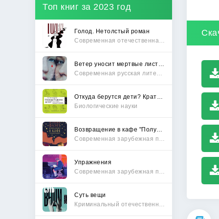
Топ книг за 2023 год
Голод. Нетолстый роман
Ска
Современная отечественная проза
Ветер уносит мертвые листья
Современная русская литература
Откуда берутся дети? Краткий путеводитель по переходу из лагеря чайлдфри
Биологические науки
Возвращение в кафе "Полустанок"
Современная зарубежная проза
Упражнения
Современная зарубежная проза
Суть вещи
Криминальный отечественный детектив