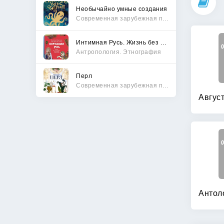
Необычайно умные создания
Современная зарубежная проза
Интимная Русь. Жизнь без Домостроя, грех, любовь и колдовство
Антропология. Этнография
Перл
Современная зарубежная проза