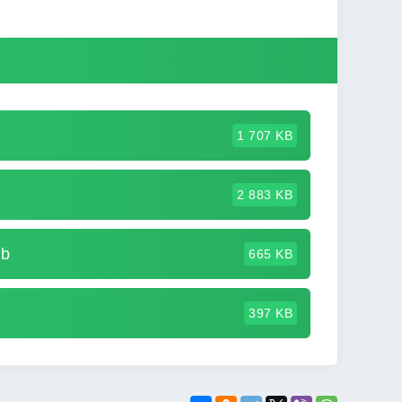
1 707 KB
2 883 KB
ub
665 KB
397 KB