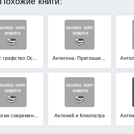
Похожие книги:
Август: графство Осейдж
Антигона: Приглашение в замок. Коломба
Антология современной швейцарской драматургии
Антоний и Клеопатра