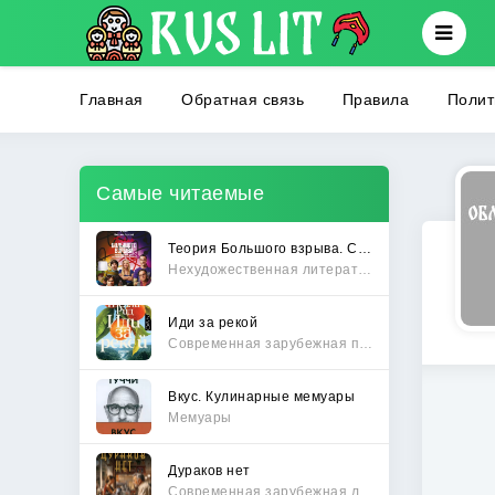
Главная
Обратная связь
Правила
Полит
Самые читаемые
Теория Большого взрыва. Самая полная история создания культового сериала
Нехудожественная литература
Иди за рекой
Современная зарубежная проза
Вкус. Кулинарные мемуары
Мемуары
Дураков нет
Современная зарубежная литература