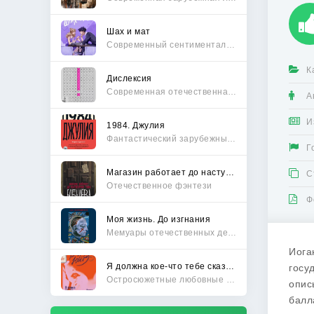
Шах и мат
Современный сентиментальный роман
К
Дислексия
Современная отечественная проза
А
И
1984. Джулия
Фантастический зарубежный боевик
Г
Магазин работает до наступления тьмы
С
Отечественное фэнтези
Ф
Моя жизнь. До изгнания
Мемуары отечественных деятелей
Иога
Я должна кое-что тебе сказать
госу
Остросюжетные любовные романы
опис
балл