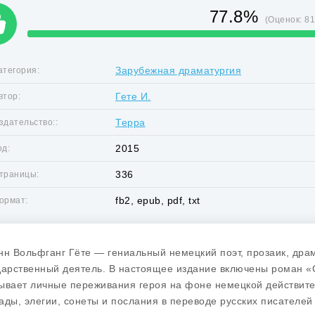
77.8%
(Оценок:
8
Зарубежная драматургия
атегория:
Гете И.
втор:
Терра
здательство::
2015
од:
336
траницы:
fb2, epub, pdf, txt
ормат:
нн Вольфганг Гёте — гениальный немецкий поэт, прозаик, дра
дарственный деятель. В настоящее издание включены роман «
ывает личные переживания героя на фоне немецкой действител
ады, элегии, сонеты и послания в переводе русских писателей 