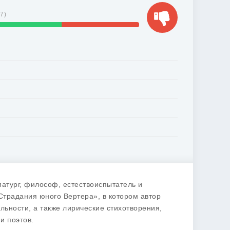
17
)
матург, философ, естествоиспытатель и
Страдания юного Вертера», в котором автор
ьности, а также лирические стихотворения,
и поэтов.