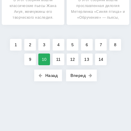
В этот сборник вошли
В этот сборник вошла
классические пьесы Жана
прославленная дилогия
Ануя, жемчужины его
Метерлинка «Синяя птица» и
творческого наследия.
«Обручение» — пьесы,
«Орнифль,…
ставшие…
1
2
3
4
5
6
7
8
9
10
11
12
13
14
Назад
Вперед