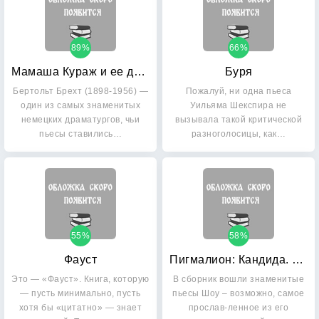
89%
66%
Мамаша Кураж и ее дети
Буря
Бертольт Брехт (1898-1956) —
Пожалуй, ни одна пьеса
один из самых знаменитых
Уильяма Шекспира не
немецких драматургов, чьи
вызывала такой критической
пьесы ставились…
разноголосицы, как…
55%
58%
Фауст
Пигмалион: Кандида. Смуглая леди сонетов
Это — «Фауст». Книга, которую
В сборник вошли знаменитые
— пусть минимально, пусть
пьесы Шоу – возможно, самое
хотя бы «цитатно» — знает
прослав-ленное из его