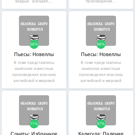
каждый. Трагедия,…
произведений…
68%
68%
Пьесы: Новеллы
Пьесы: Новеллы
В томе представлены
В томе представлены
наиболее известные
наиболее известные
произведения классика
произведения классика
английской и мировой
английской и мировой
литературы…
литературы…
77%
57%
Сонеты: Избранное
Калигула: Падение