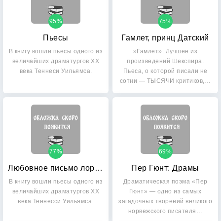
95%
75%
Пьесы
Гамлет, принц Датский
В книгу вошли пьесы одного из
»Гамлет». Лучшее из
величайших драматургов ХХ
произведений Шекспира.
века Теннеси Уильямса.
Пьеса, о которой писали не
сотни — ТЫСЯЧИ критиков,…
77%
69%
Любовное письмо лорда Байрона
Пер Гюнт: Драмы
В книгу вошли пьесы одного из
Драматическая поэма «Пер
величайших драматургов XX
Гюнт» — одно из самых
века Теннесси Уильямса.
загадочных творений великого
норвежского писателя…