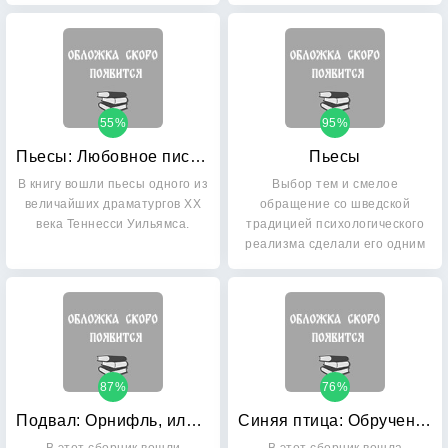
55%
95%
Пьесы: Любовное письмо лорда Байрона
Пьесы
В книгу вошли пьесы одного из
Выбор тем и смелое
величайших драматургов XX
обращение со шведской
века Теннесси Уильямса.
традицией психологического
реализма сделали его одним
из…
87%
76%
Подвал: Орнифль, или Сквозной ветерок
Синяя птица: Обручение