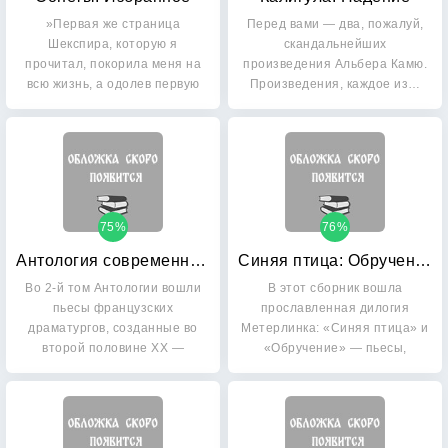
»Первая же страница
Перед вами — два, пожалуй,
Шекспира, которую я
скандальнейших
прочитал, покорила меня на
произведения Альбера Камю.
всю жизнь, а одолев первую
Произведения, каждое из…
его…
75%
76%
Антология современной французской драматургии: Том 2
Синяя птица: Обручение
Во 2-й том Антологии вошли
В этот сборник вошла
пьесы французских
прославленная дилогия
драматургов, созданные во
Метерлинка: «Синяя птица» и
второй половине XX —
«Обручение» — пьесы,
начале…
ставшие…