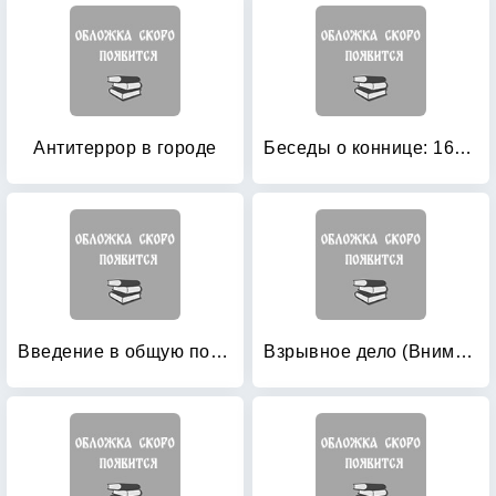
Антитеррор в городе
Беседы о коннице: 1600 верст похода 1-й бригады 12-й кавалерийской дивизии: опыт подготовки конницы к походно-боевой работе
Введение в общую погранометрику
Взрывное дело (Внимание, взрыв)