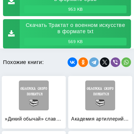
953 KB
Скачать Трактат о военном искусстве
в формате txt
569 KB
Похожие книги:
»Дикий обычай» славной гвардейской школы: Цук и другие традиции Николаевского кавалерийского училища
Академия артиллерийских наук Министерства вооруженных сил СССР (1946-1953): Краткая история: документы и материалы