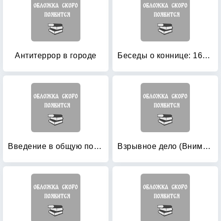
Антитеррор в городе
Беседы о коннице: 1600 верст похода 1-й бригады 12-й кавалерийской дивизии: опыт подготовки конницы к походно-боевой работе
Введение в общую погранометрику
Взрывное дело (Внимание, взрыв)