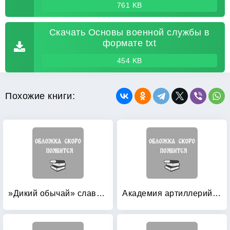
761 KB
Скачать Основы военной службы в
формате txt
454 KB
Похожие книги:
»Дикий обычай» славной гвардейской школы: Цук и другие традиции Николаевского кавалерийского училища
Академия артиллерийских наук Министерства вооруженных сил СССР (1946-1953): Краткая история: документы и материалы