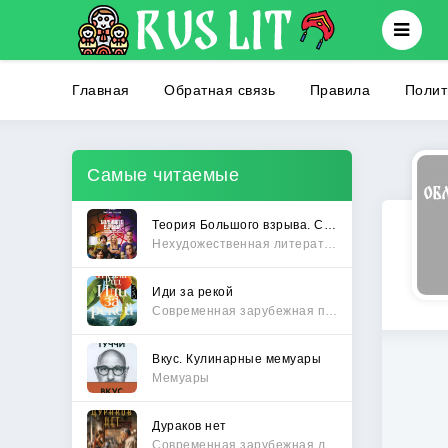
Главная
Обратная связь
Правила
Полит
Самые читаемые
Теория Большого взрыва. Самая полная история создания культового сериала
Нехудожественная литература
Иди за рекой
Современная зарубежная проза
Вкус. Кулинарные мемуары
Мемуары
Дураков нет
Современная зарубежная литература