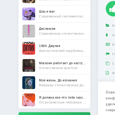
Шах и мат
Современный сентиментальный роман
К
Дислексия
Современная отечественная проза
А
И
1984. Джулия
Фантастический зарубежный боевик
Г
Магазин работает до наступления тьмы
С
Отечественное фэнтези
Ф
Моя жизнь. До изгнания
Мемуары отечественных деятелей
Осве
Я должна кое-что тебе сказать
конф
Остросюжетные любовные романы
удел
совр