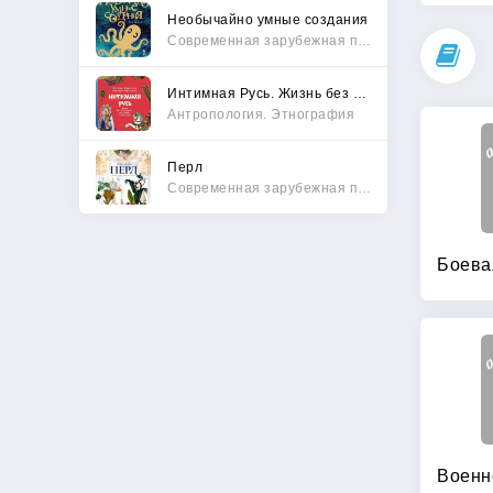
Необычайно умные создания
Современная зарубежная проза
Интимная Русь. Жизнь без Домостроя, грех, любовь и колдовство
Антропология. Этнография
Перл
Современная зарубежная проза