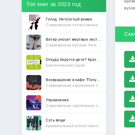
кров
Топ книг за 2023 год
вузов
Голод. Нетолстый роман
Современная отечественная проза
Ска
Ветер уносит мертвые листья
Современная русская литература
Откуда берутся дети? Краткий путеводитель по переходу из лагеря чайлдфри
Биологические науки
Возвращение в кафе "Полустанок"
Современная зарубежная проза
Упражнения
Современная зарубежная проза
Суть вещи
Криминальный отечественный детектив