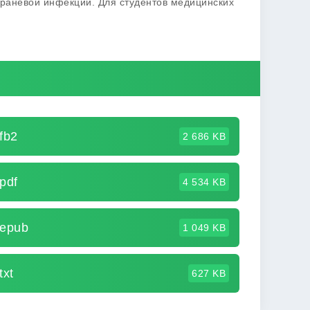
раневой инфекции. Для студентов медицинских
fb2
2 686 KB
pdf
4 534 KB
 epub
1 049 KB
txt
627 KB