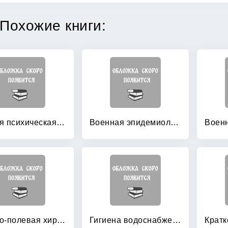
Похожие книги:
Боевая психическая травма: руководство для врачей
Военная эпидемиология в годы Великой Отечественной войны
Военно-полевая хирургия локальных войн и вооруженных конфликтов: Руководство для врачей
Гигиена водоснабжения войск