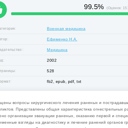
99.5%
(Оценок:
15
Военная медицина
атегория:
Ефименко Н.А.
втор:
Медицина
здательство::
2002
од:
528
траницы:
fb2, epub, pdf, txt
ормат:
щены вопросы хирургического лечения раненых и пострадавши
ликтов. Представлены общая характеристика огнестрельных р
ено организации эвакуации раненых, оказанию первой и спе
еменные взгляды на диагностику и лечение ранений органов г