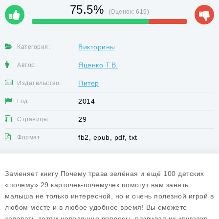
75.5%
(Оценок:
619
)
Викторины
Категория:
Яценко Т.В.
Автор:
Питер
Издательство::
2014
Год:
29
Страницы:
fb2, epub, pdf, txt
Формат:
Заменяет книгу Почему трава зелёная и ещё 100 детских
«почему» 29 карточек-почемучек помогут вам занять
малыша не только интересной, но и очень полезной игрой в
любом месте и в любое удобное время! Вы сможете
задавать детям наводящие вопросы, развивая их кругозор,