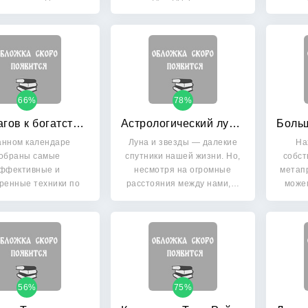
микроклимат в…
66%
78%
365 шагов к богатству: Денежный календарь 2015 год
Астрологический лунный календарь на 2015 год
анном календаре
Луна и звезды — далекие
На
обраны самые
спутники нашей жизни. Но,
собст
ффективные и
несмотря на огромные
метапр
ренные техники по
расстояния между нами,…
може
ению финансового…
56%
75%