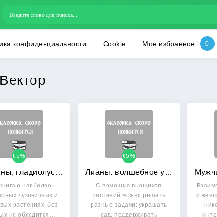
ика конфиденциальности
Cookie
Мое избранное
Вектор
65%
65%
Георгины, гладиолусы, пионы и другие клубневые: Секреты красоты вашего сада
Лианы: волшебное украшение вашего сада: Секреты выращивания и ухода
книга о наиболее
С помощью вьющихся
Взаим
ярных луковичных и
растений можно решать
и женщ
вых растениях, без
разные задачи: украшать
ник
рых не обходится…
сад, поддерживать
инте