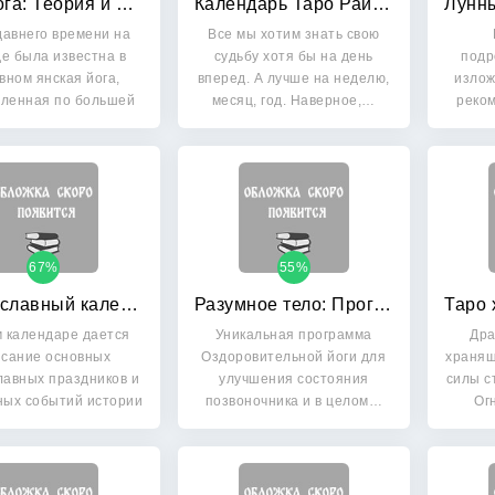
Инь-йога: Теория и практика
Календарь Таро Райдера-Уайта на 2015 год
давнего времени на
Все мы хотим знать свою
е была известна в
судьбу хотя бы на день
подр
вном янская йога,
вперед. А лучше на неделю,
изло
ленная по большей
месяц, год. Наверное,…
реком
части…
67%
55%
Православный календарь на 2015 год
Разумное тело: Программа коррекции позвоночника
м календаре дается
Уникальная программа
Дра
сание основных
Оздоровительной йоги для
хранящ
лавных праздников и
улучшения состояния
силы с
ых событий истории
позвоночника и в целом…
Ог
с…