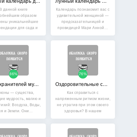
Лунный календарь для разумно-ленивых огородников на 2015 год
Лунный календарь Марии Ленорман 2015: Гадания, предсказания, сонник
В данной книге
Календарь познакомит вас с
обнейшим образом
удивительной женщиной —
жены уникальнейшие
предсказательницей и
ендации для сада и
провидицей Мари Анной…
огорода на…
86%
76%
Таро хранителей мудрости: Говорящие карты драконов
Оздоровительные советы на каждый день: Лунный календарь на 2015 год
коны — существа,
Как справиться с
ие мудрость, магию и
напряженным ритмом жизни,
тихий: Воздуха, Воды,
не утратив при этом своего
ня и Земли. Они…
здоровья? В нашем
календаре…