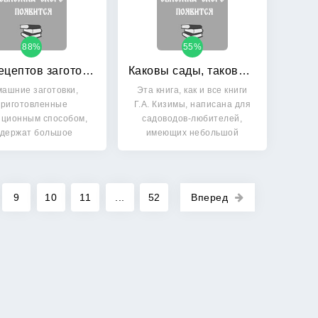
88%
55%
299 рецептов заготовок без соли и сахара
Каковы сады, таковы и плоды: Все об уходе за яблонями и грушами
ашние заготовки,
Эта книга, как и все книги
приготовленные
Г.А. Кизимы, написана для
иционным способом,
садоводов-любителей,
одержат большое
имеющих небольшой
ичество соли или…
участок…
9
10
11
...
52
Вперед