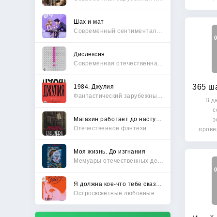
Шах и мат
Современный сентиментальный роман
Дислексия
Современная отечественная проза
1984. Джулия
Фантастический зарубежный боевик
В д
с
Магазин работает до наступления тьмы
э
Отечественное фэнтези
прове
достиж
Моя жизнь. До изгнания
Мемуары отечественных деятелей
Я должна кое-что тебе сказать
Остросюжетные любовные романы