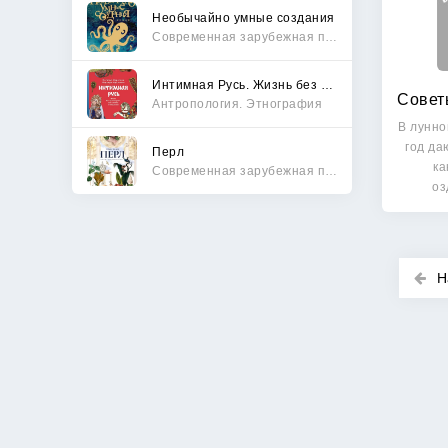
Необычайно умные создания
Современная зарубежная проза
Интимная Русь. Жизнь без Домостроя, грех, любовь и колдовство
Антропология. Этнография
В лунно
год да
Перл
ка
Современная зарубежная проза
оз
Н