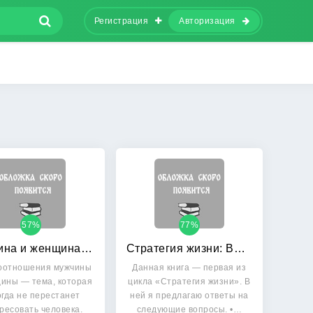
Регистрация
Авторизация
57%
77%
Мужчина и женщина: архетипы египетской мифологии
Стратегия жизни: Выбор есть на каждом перекрестке. Презентация системы навыков ДЭИР. Представительства школы навыков ДЭИР
оотношения мужчины
Данная книга — первая из
ины — тема, которая
цикла «Стратегия жизни». В
огда не перестанет
ней я предлагаю ответы на
ресовать человека.
следующие вопросы. •…