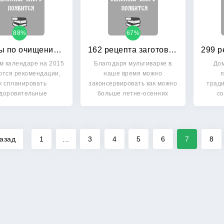
88%
67%
Советы по очищению организма на каждый день: Лунный календарь на 2015 год
162 рецепта заготовок из мультиварки
м календаре на 2015
Благодаря мультиварке в
Дом
ются рекомендации,
наше время можно
к спланировать
законсервировать как можно
трад
доровительные
больше летне-осенних
с
процедуры в…
витаминов…
кол
азад
1
...
3
4
5
6
7
8