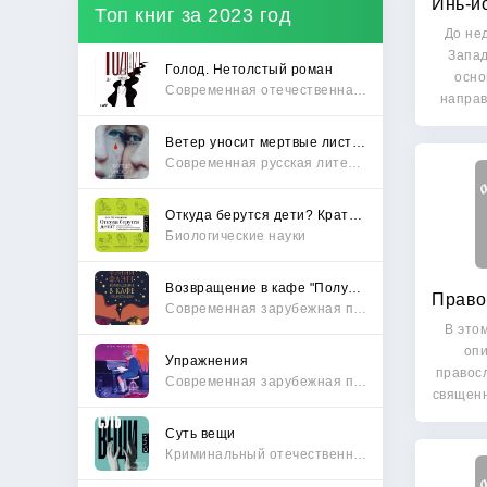
Топ книг за 2023 год
До не
Запад
Голод. Нетолстый роман
осно
Современная отечественная проза
направ
Ветер уносит мертвые листья
Современная русская литература
Откуда берутся дети? Краткий путеводитель по переходу из лагеря чайлдфри
Биологические науки
Возвращение в кафе "Полустанок"
Современная зарубежная проза
В это
опи
Упражнения
правос
Современная зарубежная проза
священн
Суть вещи
Криминальный отечественный детектив