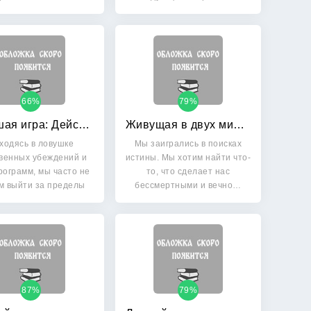
Люди…
66%
79%
Большая игра: Действуй как миллиардер
Живущая в двух мирах
ходясь в ловушке
Мы заигрались в поисках
венных убеждений и
истины. Мы хотим найти что-
ограмм, мы часто не
то, что сделает нас
м выйти за пределы
бессмертными и вечно…
своего…
87%
79%