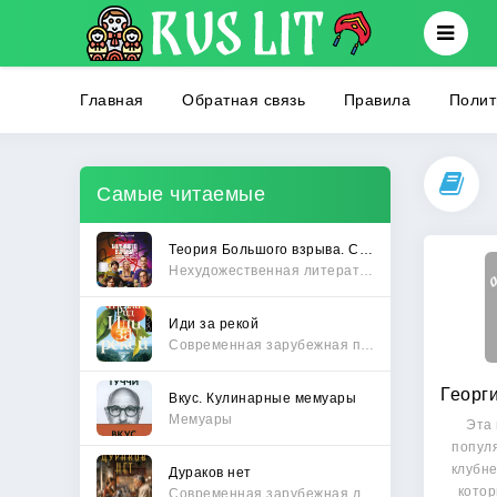
Главная
Обратная связь
Правила
Полит
Самые читаемые
Теория Большого взрыва. Самая полная история создания культового сериала
Нехудожественная литература
Иди за рекой
Современная зарубежная проза
Вкус. Кулинарные мемуары
Мемуары
Эта 
попул
клубне
Дураков нет
кото
Современная зарубежная литература