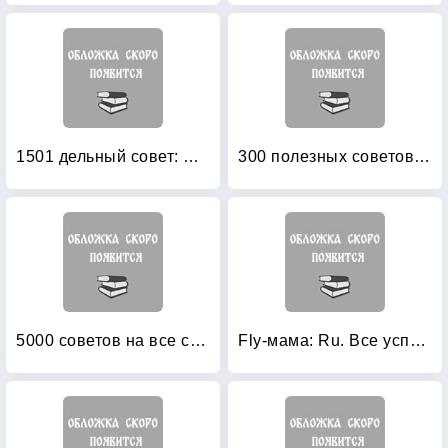
1501 дельный совет: Маленькие хитрости для дома, сада и для себя
300 полезных советов домашней хозяйке
5000 советов на все случаи жизни!
Fly-мама: Ru. Все успеть. Записки феи нечищенного чайника