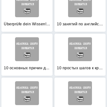
Überprüfe dein Wissen! Deutsch 2: Klasse
10 занятий по английскому: Пособие для преподавания и для занятий на курсах английского языка Александра Драгункина
10 основных причин для изучения для иностранного языка (английский язык)
10 простых шагов к красивому и правильному письму