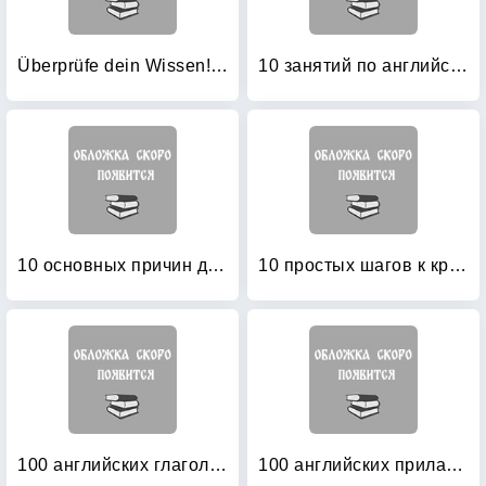
Überprüfe dein Wissen! Deutsch 2: Klasse
10 занятий по английскому: Пособие для преподавания и для занятий на курсах английского языка Александра Драгункина
10 основных причин для изучения для иностранного языка (английский язык)
10 простых шагов к красивому и правильному письму
100 английских глаголов: 1000 фразеологизмов. Ключ к суперпамяти
100 английских прилагательных: 1000 фразеологизмов