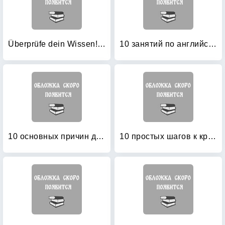
Überprüfe dein Wissen! Deutsch 2: Klasse
10 занятий по английскому: Пособие для преподавания и для занятий на курсах английского языка Александра Драгункина
10 основных причин для изучения для иностранного языка (английский язык)
10 простых шагов к красивому и правильному письму