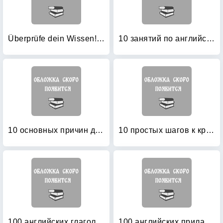
Überprüfe dein Wissen! Deutsch 2: Klasse
10 занятий по английскому: Пособие для преподавания и для занятий на курсах английского языка Александра Драгункина
10 основных причин для изучения для иностранного языка (английский язык)
10 простых шагов к красивому и правильному письму
100 английских глаголов: 1000 фразеологизмов. Ключ к суперпамяти
100 английских прилагательных: 1000 фразеологизмов