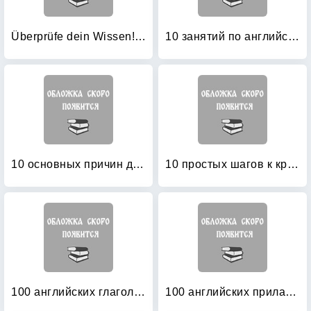
Überprüfe dein Wissen! Deutsch 2: Klasse
10 занятий по английскому: Пособие для преподавания и для занятий на курсах английского языка Александра Драгункина
10 основных причин для изучения для иностранного языка (английский язык)
10 простых шагов к красивому и правильному письму
100 английских глаголов: 1000 фразеологизмов. Ключ к суперпамяти
100 английских прилагательных: 1000 фразеологизмов