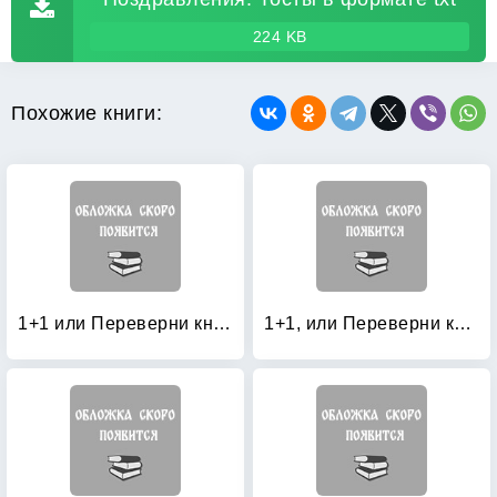
224 KB
Похожие книги:
1+1 или Переверни книгу: Великолепные поздравления и тосты на все случаи жизни. Незабываемые сценарии для праздников и вечеринок
1+1, или Переверни книгу: Блестящие тосты и поздравления с изюминкой. Оригинальные игры и приколы с фантазией. Праздничное застолье