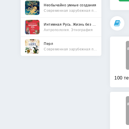
Необычайно умные создания
Современная зарубежная проза
Интимная Русь. Жизнь без Домостроя, грех, любовь и колдовство
Антропология. Этнография
Перл
Современная зарубежная проза