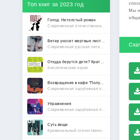
спос
Топ книг за 2023 год
Мы н
обще
Голод. Нетолстый роман
Современная отечественная проза
Ветер уносит мертвые листья
Ска
Современная русская литература
Откуда берутся дети? Краткий путеводитель по переходу из лагеря чайлдфри
Биологические науки
Возвращение в кафе "Полустанок"
Современная зарубежная проза
Упражнения
Современная зарубежная проза
Суть вещи
Криминальный отечественный детектив