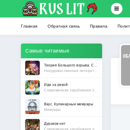
Главная
Обратная связь
Правила
Полит
Самые читаемые
Теория Большого взрыва. Самая полная история создания культового сериала
Нехудожественная литература
Иди за рекой
Современная зарубежная проза
Вкус. Кулинарные мемуары
Мемуары
Дураков нет
Современная зарубежная литература