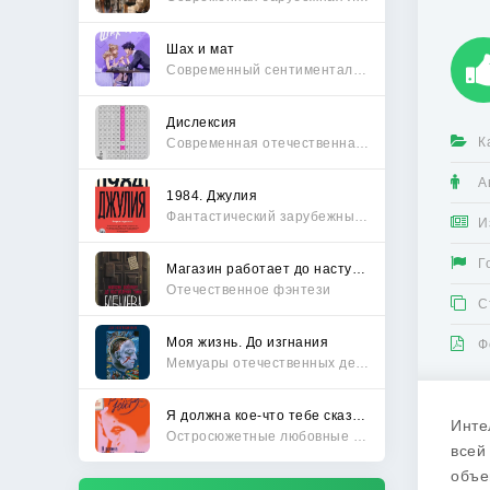
Шах и мат
Современный сентиментальный роман
Дислексия
К
Современная отечественная проза
А
1984. Джулия
Фантастический зарубежный боевик
И
Г
Магазин работает до наступления тьмы
Отечественное фэнтези
С
Моя жизнь. До изгнания
Ф
Мемуары отечественных деятелей
Я должна кое-что тебе сказать
Инте
Остросюжетные любовные романы
всей
объе