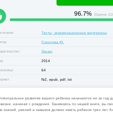
96.7%
(Оценок:
21
Тесты, экзаменационные материалы
атегория:
Соколова Ю.
втор:
Эксмо
здательство::
2014
од:
64
траницы:
fb2, epub, pdf, txt
ормат:
ллектуальное развитие вашего ребенка начинается не за год-дв
 жизни, начиная с рождения. Занимаясь по нашей книге, вы см
м знаний, умений и навыков должен иметь ребенок трех лет. К