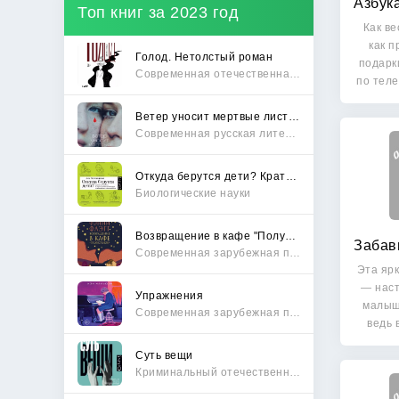
Топ книг за 2023 год
Как ве
как п
Голод. Нетолстый роман
подарк
Современная отечественная проза
по тел
Ветер уносит мертвые листья
Современная русская литература
Откуда берутся дети? Краткий путеводитель по переходу из лагеря чайлдфри
Биологические науки
Возвращение в кафе "Полустанок"
Современная зарубежная проза
Эта ярк
— наст
Упражнения
малыш
Современная зарубежная проза
ведь 
Суть вещи
Криминальный отечественный детектив