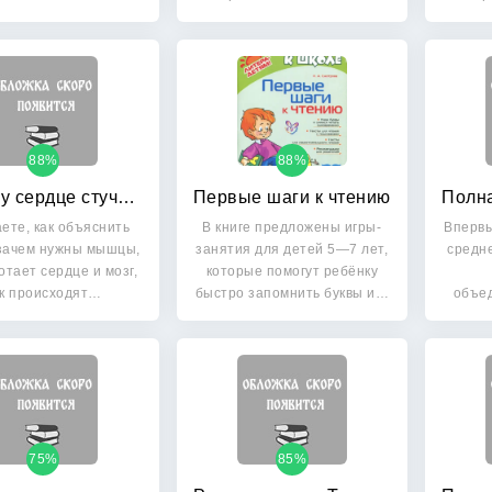
техники…
88%
88%
Почему сердце стучит, а живот урчит?
Первые шаги к чтению
ете, как объяснить
В книге предложены игры-
Впервы
 зачем нужны мышцы,
занятия для детей 5—7 лет,
средн
отает сердце и мозг,
которые помогут ребёнку
ак происходят…
быстро запомнить буквы и…
объе
75%
85%