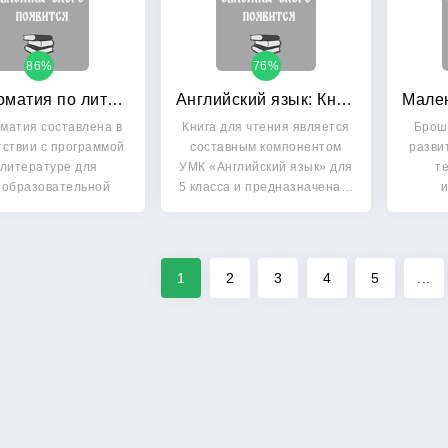
86%
76%
Хрестоматия по литературе 5-7 класс: Книга 2
Английский язык: Книга для чтения. 5 класс
матия составлена в
Книга для чтения является
Брош
тствии с программой
составным компонентом
разви
 литературе для
УМК «Английский язык» для
т
образовательной
5 класса и предназначена…
средней…
1
2
3
4
5
...