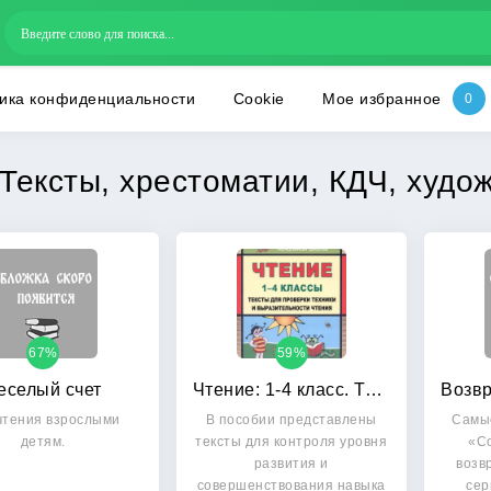
ика конфиденциальности
Cookie
Мое избранное
Тексты, хрестоматии, КДЧ, худо
67%
59%
еселый счет
Чтение: 1-4 класс. Тексты для проверки техники и выразительности чтения
чтения взрослыми
В пособии представлены
Самы
детям.
тексты для контроля уровня
«С
развития и
возв
совершенствования навыка
сер