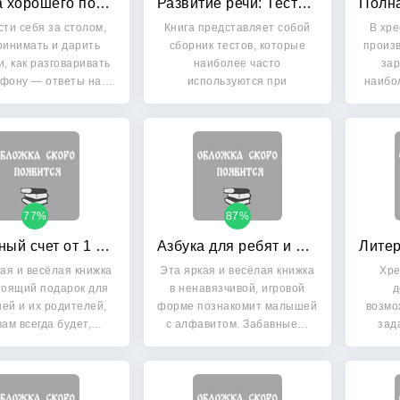
Азбука хорошего поведения
Развитие речи: Тесты. 6-7 лет
сти себя за столом,
Книга представляет собой
В хр
ринимать и дарить
сборник тестов, которые
произв
и, как разговаривать
наиболее часто
зар
ефону — ответы на…
используются при
наибо
тестировании в…
77%
87%
Забавный счет от 1 до 10
Азбука для ребят и для котят
ая и весёлая книжка
Эта яркая и весёлая книжка
Хре
оящий подарок для
в ненавязчивой, игровой
д
ей и их родителей,
форме познакомит малышей
возмо
вам всегда будет,…
с алфавитом. Забавные…
зад
уч