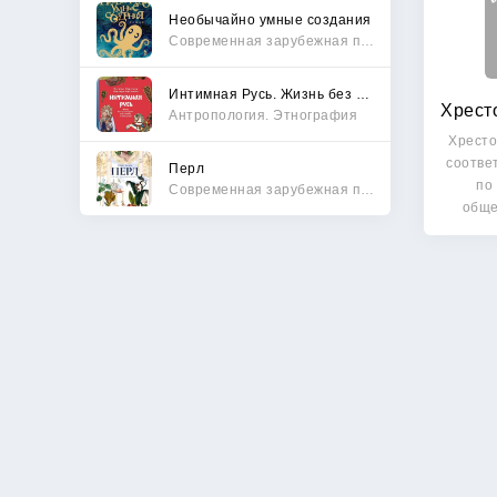
Необычайно умные создания
Современная зарубежная проза
Интимная Русь. Жизнь без Домостроя, грех, любовь и колдовство
Антропология. Этнография
Хресто
соотве
Перл
по
Современная зарубежная проза
обще