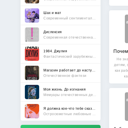
Шах и мат
Современный сентиментальный роман
Дислексия
Современная отечественная проза
1984. Джулия
Фантастический зарубежный боевик
Не зна
детям,
Магазин работает до наступления тьмы
как раб
Отечественное фэнтези
к
Моя жизнь. До изгнания
Мемуары отечественных деятелей
Я должна кое-что тебе сказать
Остросюжетные любовные романы