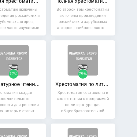
Полная хрестоматия для 5-7 классов: Книга 1
Полная хрестоматия для 5-7 классов: Книга 2
естоматию включены
Во второй том хрестоматии
едения российских и
включены произведения
убежных авторов,
российских и зарубежных
лее часто изучаемые
авторов, наиболее часто…
в…
77%
75%
Литературное чтение: Хрестоматия. 2 класс. ФГОС
Хрестоматия по литературе: 5-7 класс. Книга 1
стоматия создает
Хрестоматия составлена в
ополнительные
соответствии с программой
жности для решения
по литературе для
ач, которые ставит
общеобразовательной
ебник 2 класса:…
средней…