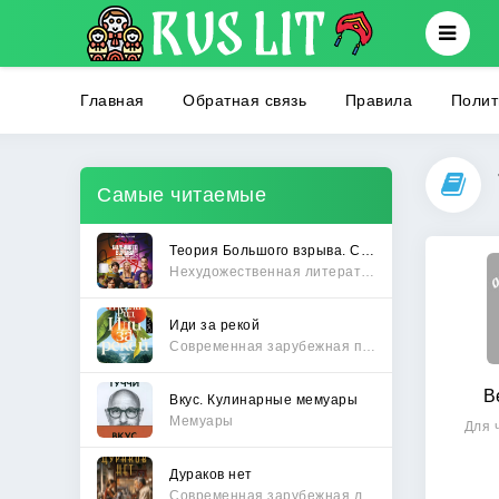
Главная
Обратная связь
Правила
Полит
Самые читаемые
Теория Большого взрыва. Самая полная история создания культового сериала
Нехудожественная литература
Иди за рекой
Современная зарубежная проза
В
Вкус. Кулинарные мемуары
Мемуары
Для 
Дураков нет
Современная зарубежная литература