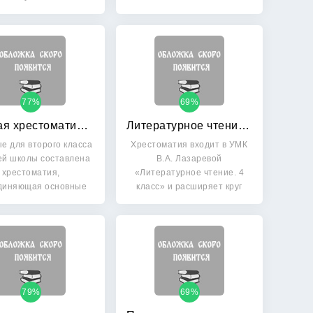
Взрослые…
77%
69%
Полная хрестоматия для начальной школы: 2 класс
Литературное чтение: 4 класс. Хрестоматия. ФГОС
е для второго класса
Хрестоматия входит в УМК
ей школы составлена
В.А. Лазаревой
хрестоматия,
«Литературное чтение. 4
диняющая основные
класс» и расширяет круг
программы по…
чтения…
79%
69%