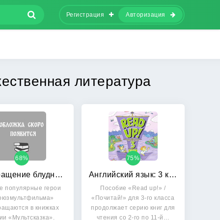
Регистрация
Авторизация
жественная литература
68%
75%
Возвращение блудного попугая
Английский язык: 3 класс. Почитай! READ UP! Книга для чтения
е популярные герои
Пособие «Read up!» /
оюзмультфильма»
«Почитай!» для 3-го класса
ращаются в книжках
продолжает серию книг для
ии «Мультсказка».
чтения со 2-го по 11-й…