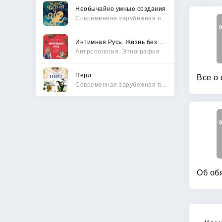
Необычайно умные создания
Современная зарубежная проза
Интимная Русь. Жизнь без Домостроя, грех, любовь и колдовство
Антропология. Этнография
Перл
Современная зарубежная проза