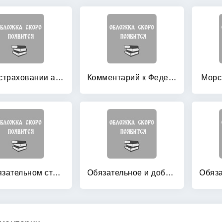
Все о страховании автотранспортных средств и автогражданской ответственности
Комментарий к Федеральному закону «О страховых пенсиях» (постатейный): Вступил в силу 01. 01. 2015 года
Морс
Об обязательном страховании гражданской ответственности владельцев транспортных средств: Федеральный закон № 40-ФЗ
Обязательное и добровольное пенсионное страхование: Институты и финансы