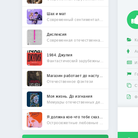
Шах и мат
Современный сентиментальный роман
Дислексия
К
Современная отечественная проза
А
1984. Джулия
Фантастический зарубежный боевик
И
Г
Магазин работает до наступления тьмы
Отечественное фэнтези
С
Моя жизнь. До изгнания
Ф
Мемуары отечественных деятелей
Я должна кое-что тебе сказать
Остросюжетные любовные романы