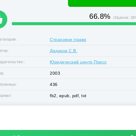
66.8%
(Оценок:
38
Страховое право
атегория:
Дедиков С.В.
втор:
Юридический центр Пресс
здательство::
2003
од:
436
траницы:
fb2, epub, pdf, txt
ормат: