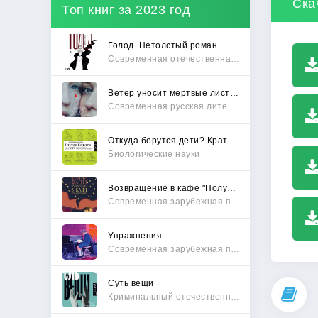
Ска
Топ книг за 2023 год
Голод. Нетолстый роман
Современная отечественная проза
Ветер уносит мертвые листья
Современная русская литература
Откуда берутся дети? Краткий путеводитель по переходу из лагеря чайлдфри
Биологические науки
Возвращение в кафе "Полустанок"
Современная зарубежная проза
Упражнения
Современная зарубежная проза
Суть вещи
Криминальный отечественный детектив