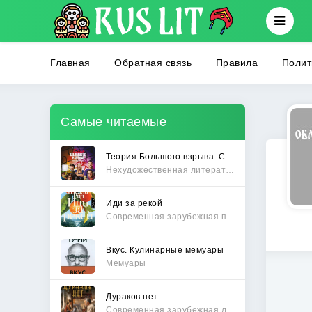
Главная
Обратная связь
Правила
Полит
Самые читаемые
Теория Большого взрыва. Самая полная история создания культового сериала
Нехудожественная литература
Иди за рекой
Современная зарубежная проза
Вкус. Кулинарные мемуары
Мемуары
Дураков нет
Современная зарубежная литература