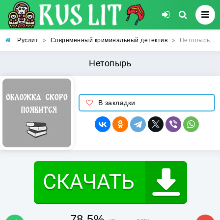
Руслит
»
Современный криминальный детектив
»
Нетопырь
Нетопырь
В закладки
78.5%