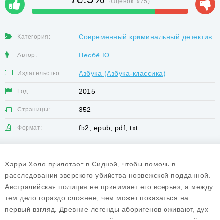
(Оценок:
975
)
Современный криминальный детектив
Категория:
Несбё Ю
Автор:
Азбука (Азбука-классика)
Издательство::
2015
Год:
352
Страницы:
fb2, epub, pdf, txt
Формат:
Харри Холе прилетает в Сидней, чтобы помочь в
расследовании зверского убийства норвежской подданной.
Австралийская полиция не принимает его всерьез, а между
тем дело гораздо сложнее, чем может показаться на
первый взгляд. Древние легенды аборигенов оживают, дух