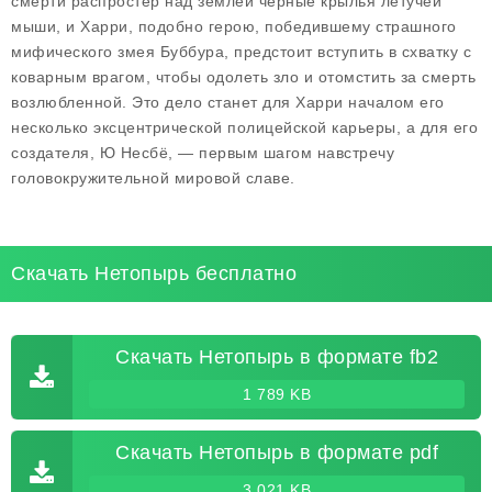
смерти распростер над землей черные крылья летучей
мыши, и Харри, подобно герою, победившему страшного
мифического змея Буббура, предстоит вступить в схватку с
коварным врагом, чтобы одолеть зло и отомстить за смерть
возлюбленной. Это дело станет для Харри началом его
несколько эксцентрической полицейской карьеры, а для его
создателя, Ю Несбё, — первым шагом навстречу
головокружительной мировой славе.
Скачать Нетопырь бесплатно
Скачать Нетопырь в формате fb2
1 789 KB
Скачать Нетопырь в формате pdf
3 021 KB