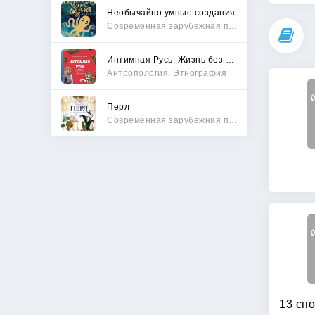
Необычайно умные создания
Современная зарубежная проза
Интимная Русь. Жизнь без Домостроя, грех, любовь и колдовство
Антропология. Этнография
Перл
Современная зарубежная проза