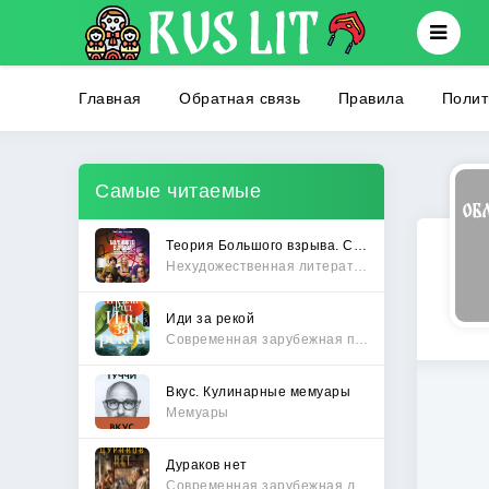
Главная
Обратная связь
Правила
Полит
Самые читаемые
Теория Большого взрыва. Самая полная история создания культового сериала
Нехудожественная литература
Иди за рекой
Современная зарубежная проза
Вкус. Кулинарные мемуары
Мемуары
Дураков нет
Современная зарубежная литература