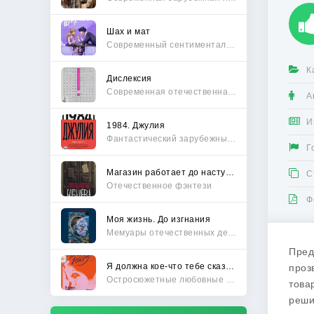
Шах и мат
Современный сентиментальный роман
К
Дислексия
Современная отечественная проза
А
И
1984. Джулия
Фантастический зарубежный боевик
Г
Магазин работает до наступления тьмы
С
Отечественное фэнтези
Ф
Моя жизнь. До изгнания
Мемуары отечественных деятелей
Пред
Я должна кое-что тебе сказать
проз
Остросюжетные любовные романы
това
реши