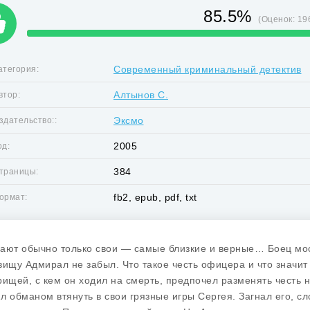
85.5%
(Оценок:
19
Современный криминальный детектив
атегория:
Алтынов С.
втор:
Эксмо
здательство::
2005
од:
384
траницы:
fb2, epub, pdf, txt
ормат:
ают обычно только свои — самые близкие и верные… Боец мо
вищу Адмирал не забыл. Что такое честь офицера и что значит 
рищей, с кем он ходил на смерть, предпочел разменять честь
л обманом втянуть в свои грязные игры Сергея. Загнал его, сло