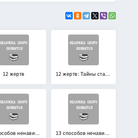
12 жертв
12 жертв: Тайны старого Петербурга
13 способов ненавидеть
13 способов ненавидеть: Уйти нельзя остаться