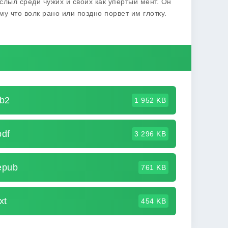
лыл среди чужих и своих как упертый мент. Он
му что волк рано или поздно порвет им глотку.
b2
1 952 KB
df
3 296 KB
epub
761 KB
xt
454 KB