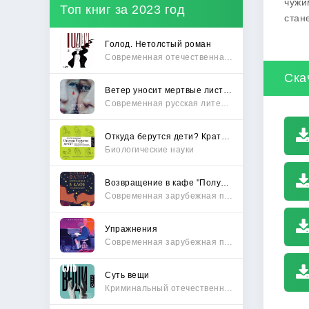
чужи
Топ книг за 2023 год
стан
Голод. Нетолстый роман
Современная отечественная проза
Ска
Ветер уносит мертвые листья
Современная русская литература
Откуда берутся дети? Краткий путеводитель по переходу из лагеря чайлдфри
Биологические науки
Возвращение в кафе "Полустанок"
Современная зарубежная проза
Упражнения
Современная зарубежная проза
Суть вещи
Криминальный отечественный детектив