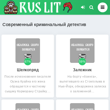
Современный криминальный детектив
67%
59%
Шелкопряд
Заложник
После исчезновения писателя
На борту «боинга»,
Оуэна Куайна его жена
вылетевшего из Стокгольма в
обращается к частному
Нью-Йорк, обнаружена записка
сыщику Корморану Страйку.…
о заложенной…