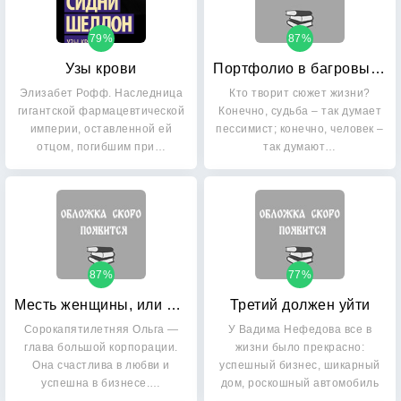
79%
87%
Узы крови
Портфолио в багровых тонах
Элизабет Рофф. Наследница
Кто творит сюжет жизни?
гигантской фармацевтической
Конечно, судьба – так думает
империи, оставленной ей
пессимист; конечно, человек –
отцом, погибшим при…
так думают…
87%
77%
Месть женщины, или История одного предательства
Третий должен уйти
Сорокапятилетняя Ольга —
У Вадима Нефедова все в
глава большой корпорации.
жизни было прекрасно:
Она счастлива в любви и
успешный бизнес, шикарный
успешна в бизнесе.…
дом, роскошный автомобиль