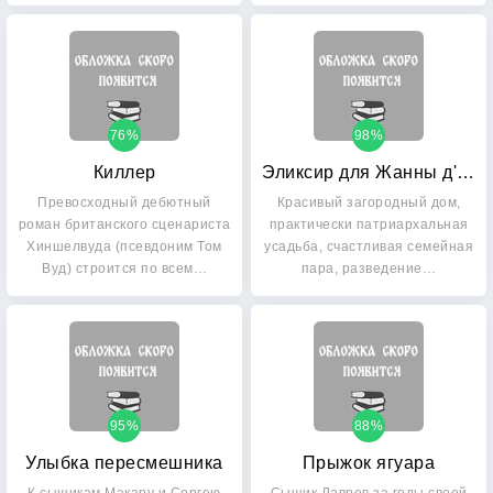
и…
76%
98%
Киллер
Эликсир для Жанны д' Арк
Превосходный дебютный
Красивый загородный дом,
роман британского сценариста
практически патриархальная
Хиншелвуда (псевдоним Том
усадьба, счастливая семейная
Вуд) строится по всем…
пара, разведение…
95%
88%
Улыбка пересмешника
Прыжок ягуара