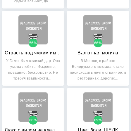
судьба возьмет, да…
56%
66%
Страсть под чужим именем
Валютная могила
У Галки был великий дар. Она
В Москве, в районе
умела любить! Искренне,
Белорусского вокзала, стало
преданно, бескорыстно. Не
происходить нечто странное: в
требуя взаимности.…
ресторанах, дорогих…
86%
69%
Люкс с видом на кладбище
Цвет боли: ШЕЛК