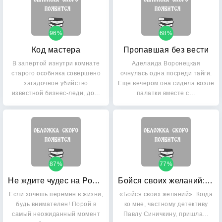
96%
68%
Код мастера
Пропавшая без вести
В запертой изнутри комнате
Аделаида Воронецкая
старого особняка совершено
очнулась одна посреди тайги.
загадочное убийство
Еще вечером она сидела возле
известной бизнес-леди, до…
палатки вместе с…
87%
77%
Не ждите чудес на Рождество
Бойся своих желаний: Заговор небес
Если хочешь перемен в жизни,
«Бойся своих желаний». Когда
будь внимателен! Порой в
ко мне, частному детективу
самый неожиданный момент
Павлу Синичкину, пришла…