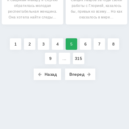
К сыщикам Макару и Сергею
Cыщик Лавров за годы своей
обратилась молодая
работы с Глорией, казалось
респектабельная женщина.
бы, привык ко всему… Но как
Она хотела найти следы…
оказалось в мире…
1
2
3
4
5
6
7
8
9
...
315
Назад
Вперед