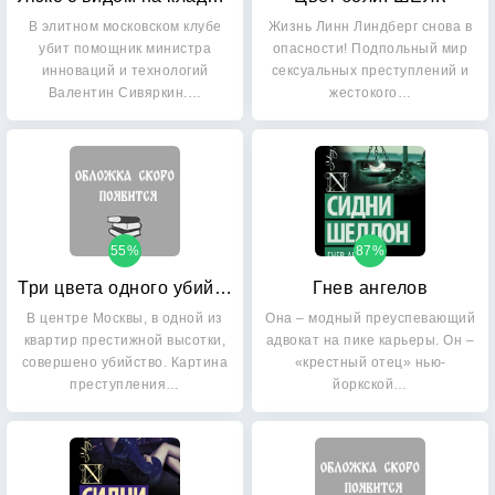
В элитном московском клубе
Жизнь Линн Линдберг снова в
убит помощник министра
опасности! Подпольный мир
инноваций и технологий
сексуальных преступлений и
Валентин Сивяркин.…
жестокого…
55%
87%
Три цвета одного убийства
Гнев ангелов
В центре Москвы, в одной из
Она – модный преуспевающий
квартир престижной высотки,
адвокат на пике карьеры. Он –
совершено убийство. Картина
«крестный отец» нью-
преступления…
йоркской…