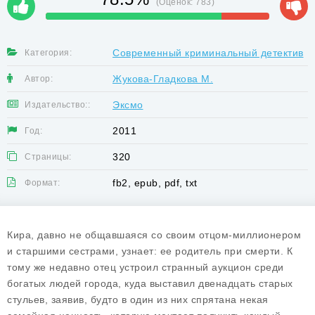
(Оценок:
783
)
Современный криминальный детектив
Категория:
Жукова-Гладкова М.
Автор:
Эксмо
Издательство::
2011
Год:
320
Страницы:
fb2, epub, pdf, txt
Формат:
Кира, давно не общавшаяся со своим отцом-миллионером
и старшими сестрами, узнает: ее родитель при смерти. К
тому же недавно отец устроил странный аукцион среди
богатых людей города, куда выставил двенадцать старых
стульев, заявив, будто в один из них спрятана некая