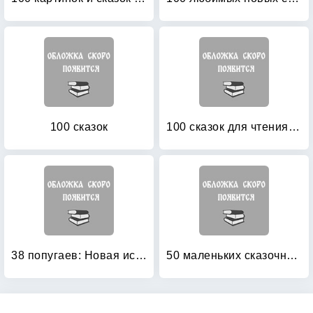
100 сказок
100 сказок для чтения дома и в детском саду
38 попугаев: Новая история про новогодний пирог
50 маленьких сказочных историй Э: Успенского