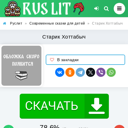
Руслит
»
Современные сказки для детей
»
Старик Хоттабыч
Старик Хоттабыч
В закладки
78.6%