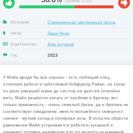
(Оценок:
2712
)
Современная зарубежная проза
Категория:
Дани Редд
Автор:
Дом историй
Издательство::
2023
Год:
У Майи вроде бы все хорошо - есть любящий отец,
отличная работа и заботливый бойфренд Райан, но тоска
по рано умершей маме до сих пор не дает ей спокойно
жить. Майя решается уехать от проблем в Арктику, вот
только тревожность - очень тяжелый багаж, да и Арктика не
соответствует ожиданиям: вместо волшебного северного
сияния - жуткий холод и полярная ночь. В попытке обрести
равновесие Майя устраивается работать кухаркой и
начинает готовить индийскую еду по рецепту из маминой