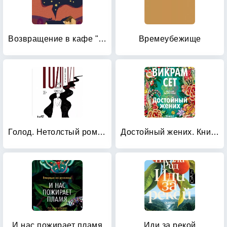
Возвращение в кафе "Полустанок"
Времеубежище
Голод. Нетолстый роман
Достойный жених. Книга 1
И нас пожирает пламя
Иди за рекой