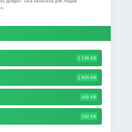
еку дождя»: Она написана для людей
о.
1 136 KB
1 920 KB
441 KB
262 KB