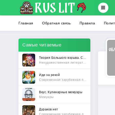
Главная
Обратная связь
Правила
Полит
Самые читаемые
Теория Большого взрыва. Самая полная история создания культового сериала
Нехудожественная литература
Иди за рекой
Современная зарубежная проза
Вкус. Кулинарные мемуары
Мемуары
Дураков нет
Современная зарубежная литература