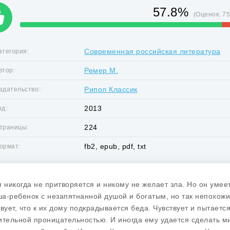
57.8%
(Оценок:
7
Современная российская литература
атегория:
Ремер М.
втор:
Рипол Классик
здательство::
2013
од:
224
траницы:
fb2, epub, pdf, txt
ормат:
я никогда не притворяется и никому не желает зла. Но он умеет
а-ребенок с незапятнанной душой и богатым, но так непохож
твует, что к их дому подкрадывается беда. Чувствует и пытается
ительной проницательностью. И иногда ему удается сделать ми