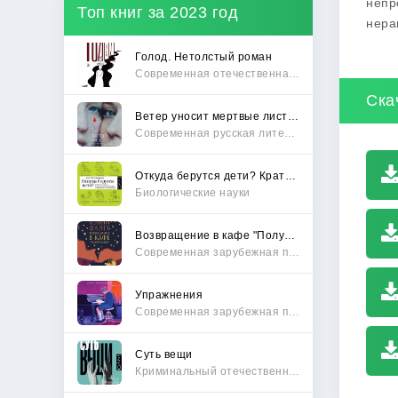
непр
Топ книг за 2023 год
нера
Голод. Нетолстый роман
Современная отечественная проза
Ска
Ветер уносит мертвые листья
Современная русская литература
Откуда берутся дети? Краткий путеводитель по переходу из лагеря чайлдфри
Биологические науки
Возвращение в кафе "Полустанок"
Современная зарубежная проза
Упражнения
Современная зарубежная проза
Суть вещи
Криминальный отечественный детектив