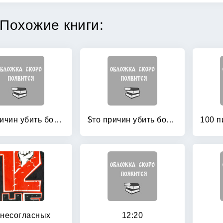
Похожие книги:
$то причин убить босса
$то причин убить босса
 несогласных
12:20