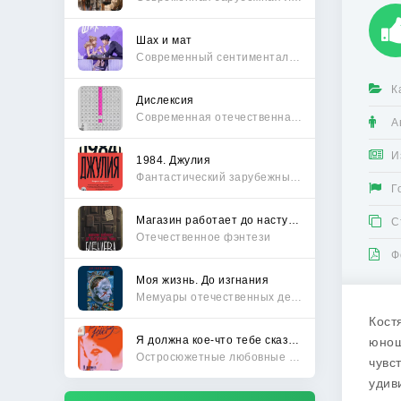
Шах и мат
Современный сентиментальный роман
К
Дислексия
Современная отечественная проза
А
И
1984. Джулия
Фантастический зарубежный боевик
Г
Магазин работает до наступления тьмы
С
Отечественное фэнтези
Ф
Моя жизнь. До изгнания
Мемуары отечественных деятелей
Кост
Я должна кое-что тебе сказать
юнош
Остросюжетные любовные романы
чувс
удив