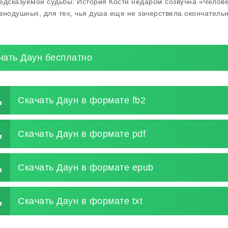
едсказуемой судьбы: История Кости недаром созвучна «Челов
внодушных, для тех, чья душа еще не зачерствела окончательн
чать Даун бесплатно
Скачать Даун в формате fb2
Скачать Даун в формате pdf
Скачать Даун в формате epub
Скачать Даун в формате txt