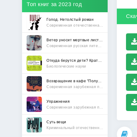
Топ книг за 2023 год
Ска
Голод. Нетолстый роман
Современная отечественная проза
Ветер уносит мертвые листья
Современная русская литература
Откуда берутся дети? Краткий путеводитель по переходу из лагеря чайлдфри
Биологические науки
Возвращение в кафе "Полустанок"
Современная зарубежная проза
Упражнения
Современная зарубежная проза
Суть вещи
Криминальный отечественный детектив