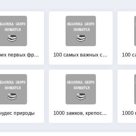
100 моих первых французских слов
100 самых важных слов английского языка
чудес природы
1000 замков, крепостей и дворцов