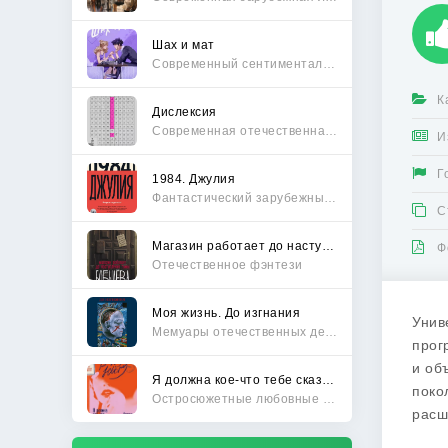
Шах и мат
Современный сентиментальный роман
К
Дислексия
Современная отечественная проза
И
Г
1984. Джулия
Фантастический зарубежный боевик
С
Магазин работает до наступления тьмы
Ф
Отечественное фэнтези
Моя жизнь. До изгнания
Унив
Мемуары отечественных деятелей
прог
и об
Я должна кое-что тебе сказать
поко
Остросюжетные любовные романы
расш