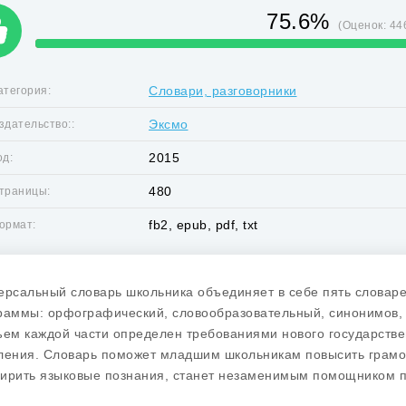
75.6%
(Оценок:
44
Словари, разговорники
атегория:
Эксмо
здательство::
2015
од:
480
траницы:
fb2, epub, pdf, txt
ормат:
ерсальный словарь школьника объединяет в себе пять словар
раммы: орфографический, словообразовательный, синонимов, 
ъем каждой части определен требованиями нового государстве
ления. Словарь поможет младшим школьникам повысить грамотн
ирить языковые познания, станет незаменимым помощником пр