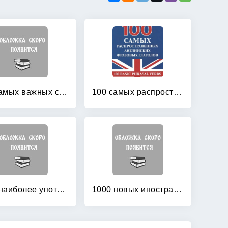
100 самых важных слов немецкого языка
100 самых распространенных английских фразовых глаголов
1000 наиболее употребительных слов английского языка: Американский вариант
1000 новых иностранных слов