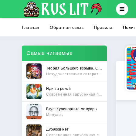
Главная
Обратная связь
Правила
Полит
Самые читаемые
Теория Большого взрыва. Самая полная история создания культового сериала
Нехудожественная литература
Иди за рекой
Современная зарубежная проза
Вкус. Кулинарные мемуары
Мемуары
Дураков нет
Современная зарубежная литература