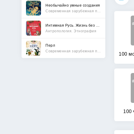
Необычайно умные создания
Современная зарубежная проза
Интимная Русь. Жизнь без Домостроя, грех, любовь и колдовство
Антропология. Этнография
Перл
Современная зарубежная проза
100 