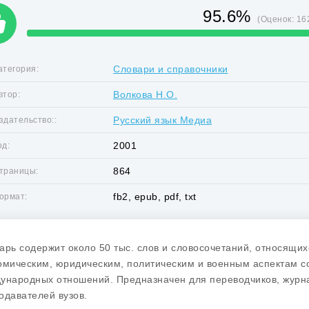
95.6%
(Оценок:
16
Словари и справочники
атегория:
Волкова Н.О.
втор:
Русский язык Медиа
здательство::
2001
од:
864
траницы:
fb2, epub, pdf, txt
ормат:
арь содержит около 50 тыс. слов и словосочетаний, относящих
омическим, юридическим, политическим и военным аспектам с
ународных отношений. Предназначен для переводчиков, журна
одавателей вузов.