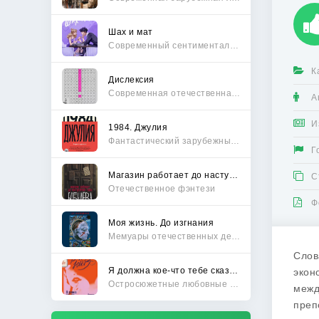
Шах и мат
Современный сентиментальный роман
К
Дислексия
Современная отечественная проза
А
И
1984. Джулия
Фантастический зарубежный боевик
Г
Магазин работает до наступления тьмы
С
Отечественное фэнтези
Ф
Моя жизнь. До изгнания
Мемуары отечественных деятелей
Слов
Я должна кое-что тебе сказать
экон
Остросюжетные любовные романы
межд
преп