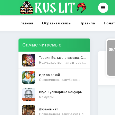
Главная
Обратная связь
Правила
Полит
Самые читаемые
Теория Большого взрыва. Самая полная история создания культового сериала
Нехудожественная литература
Иди за рекой
Современная зарубежная проза
Вкус. Кулинарные мемуары
Мемуары
Дураков нет
Современная зарубежная литература