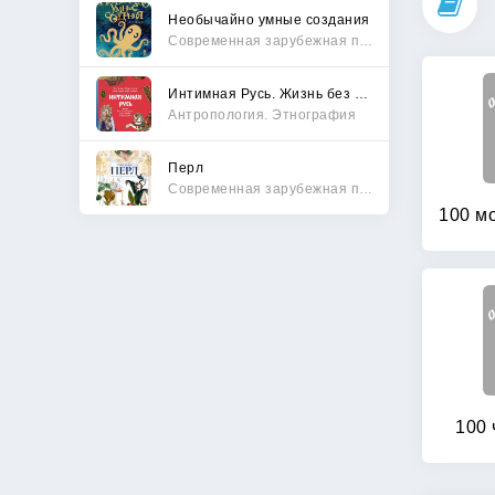
Необычайно умные создания
Современная зарубежная проза
Интимная Русь. Жизнь без Домостроя, грех, любовь и колдовство
Антропология. Этнография
Перл
Современная зарубежная проза
100 