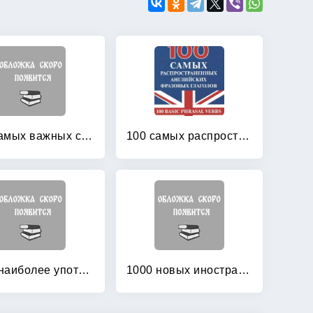
100 самых важных слов немецкого языка
100 самых распространенных английских фразовых глаголов
1000 наиболее употребительных слов английского языка: Американский вариант
1000 новых иностранных слов