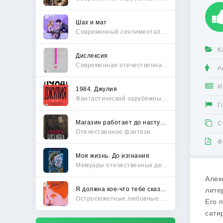
Шах и мат
Современный сентиментальный роман
К
Дислексия
Современная отечественная проза
А
И
1984. Джулия
Фантастический зарубежный боевик
Г
Магазин работает до наступления тьмы
С
Отечественное фэнтези
Ф
Моя жизнь. До изгнания
Мемуары отечественных деятелей
Алек
Я должна кое-что тебе сказать
лите
Остросюжетные любовные романы
Его 
сати