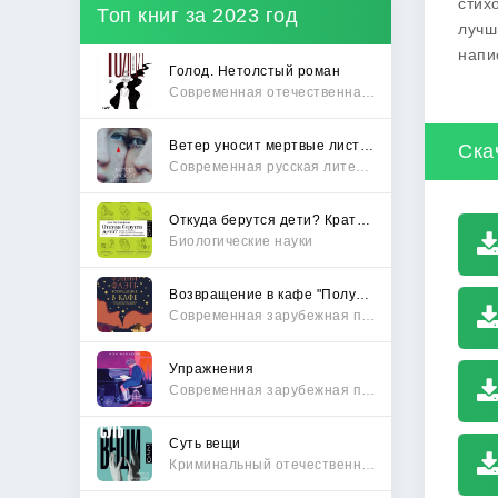
стих
Топ книг за 2023 год
лучш
напи
Голод. Нетолстый роман
Современная отечественная проза
Ветер уносит мертвые листья
Ска
Современная русская литература
Откуда берутся дети? Краткий путеводитель по переходу из лагеря чайлдфри
Биологические науки
Возвращение в кафе "Полустанок"
Современная зарубежная проза
Упражнения
Современная зарубежная проза
Суть вещи
Криминальный отечественный детектив