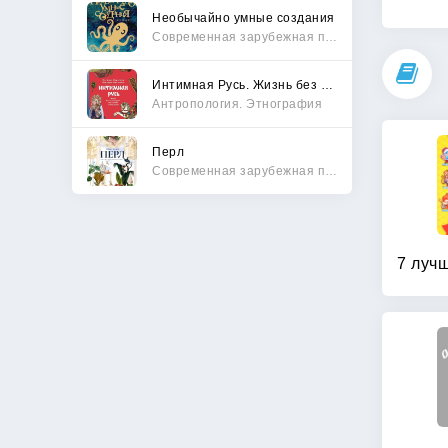
Необычайно умные создания
Современная зарубежная проза
Интимная Русь. Жизнь без Домостроя, грех, любовь и колдовство
Антропология. Этнография
Перл
Современная зарубежная проза