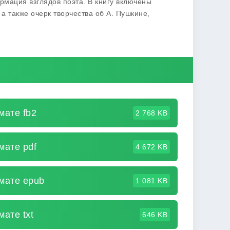
рмация взглядов поэта. В книгу включены
а также очерк творчества об А. Пушкине,
мате fb2
2 768 KB
мате pdf
4 672 KB
мате epub
1 081 KB
ате txt
646 KB