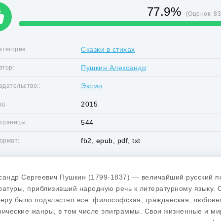
77.9%
(Оценок:
8
Сказки в стихах
атегория:
Пушкин Александр
втор:
Эксмо
здательство::
2015
од:
544
траницы:
fb2, epub, pdf, txt
ормат:
сандр Сергеевич Пушкин (1799-1837) — величайший русский по
ратуры, приблизивший народную речь к литературному языку. 
перу было подвластно все: философская, гражданская, любовн
рические жанры, в том числе эпиграммы. Свои жизненные и ми