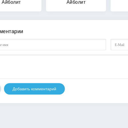
Айболит
Айболит
ментарии