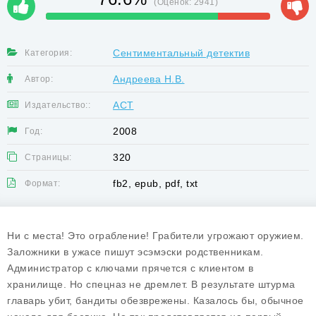
(Оценок:
2941
)
Сентиментальный детектив
Категория:
Андреева Н.В.
Автор:
АСТ
Издательство::
2008
Год:
320
Страницы:
fb2, epub, pdf, txt
Формат:
Ни с места! Это ограбление! Грабители угрожают оружием.
Заложники в ужасе пишут эсэмэски родственникам.
Администратор с ключами прячется с клиентом в
хранилище. Но спецназ не дремлет. В результате штурма
главарь убит, бандиты обезврежены. Казалось бы, обычное