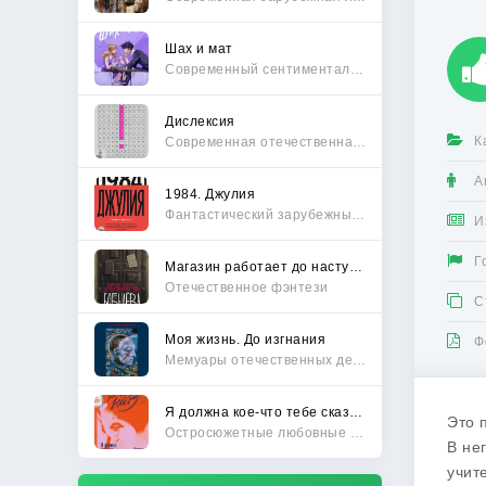
Шах и мат
Современный сентиментальный роман
Дислексия
К
Современная отечественная проза
А
1984. Джулия
Фантастический зарубежный боевик
И
Г
Магазин работает до наступления тьмы
Отечественное фэнтези
С
Моя жизнь. До изгнания
Ф
Мемуары отечественных деятелей
Я должна кое-что тебе сказать
Это 
Остросюжетные любовные романы
В не
учит