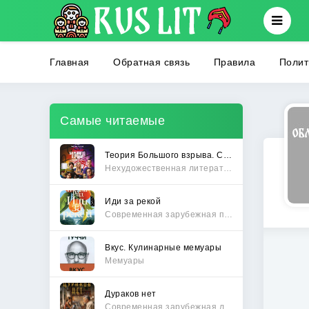
Главная
Обратная связь
Правила
Полит
Самые читаемые
Теория Большого взрыва. Самая полная история создания культового сериала
Нехудожественная литература
Иди за рекой
Современная зарубежная проза
Вкус. Кулинарные мемуары
Мемуары
Дураков нет
Современная зарубежная литература