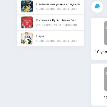
Необычайно умные создания
Современная зарубежная проза
Интимная Русь. Жизнь без Домостроя, грех, любовь и колдовство
Антропология. Этнография
Перл
Современная зарубежная проза
1