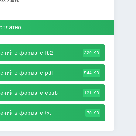
го счета.
есплатно
нений в формате fb2
320 KB
нений в формате pdf
544 KB
нений в формате epub
121 KB
ений в формате txt
70 KB