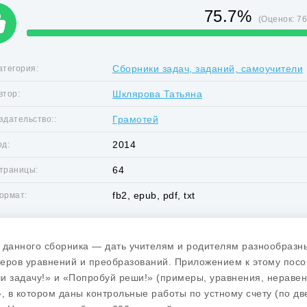
75.7%
(Оценок:
7
Сборники задач, заданий, самоучители
атегория:
Шклярова Татьяна
втор:
Грамотей
здательство::
2014
од:
64
траницы:
fb2, epub, pdf, txt
ормат:
 данного сборника — дать учителям и родителям разнообразны
еров уравнений и преобразований. Приложением к этому посо
и задачу!» и «Попробуй реши!» (примеры, уравнения, неравен
», в котором даны контрольные работы по устному счету (по д