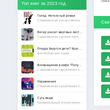
теме
Топ книг за 2023 год
Голод. Нетолстый роман
Современная отечественная проза
Ска
Ветер уносит мертвые листья
Современная русская литература
Откуда берутся дети? Краткий путеводитель по переходу из лагеря чайлдфри
Биологические науки
Возвращение в кафе "Полустанок"
Современная зарубежная проза
Упражнения
Современная зарубежная проза
Суть вещи
Криминальный отечественный детектив