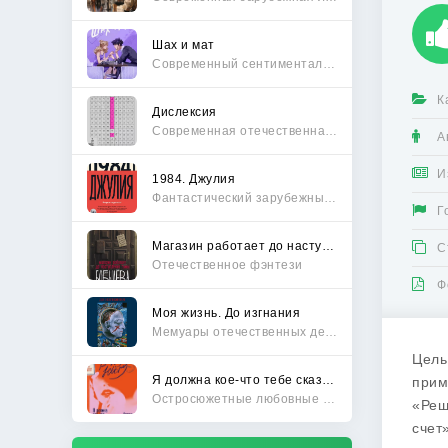
Шах и мат
Современный сентиментальный роман
К
Дислексия
Современная отечественная проза
А
И
1984. Джулия
Фантастический зарубежный боевик
Г
Магазин работает до наступления тьмы
С
Отечественное фэнтези
Ф
Моя жизнь. До изгнания
Мемуары отечественных деятелей
Цель
Я должна кое-что тебе сказать
прим
Остросюжетные любовные романы
«Реш
счет