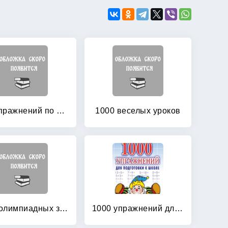
100 упражнений по системе Монтессори для подготовки ребенка к чтению и письму + отрывной алфавит для изготовления своего материала Монтессори! Для детей 2-6 лет
1000 веселых уроков
1000 олимпиадных заданий по математике в начальной школе
1000 упражнений для подготовки к школе