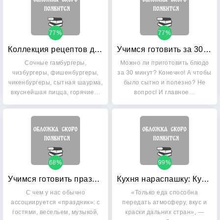
77%
77%
Коллекция рецептов домашнего фастфуда
Учимся готовить за 30 минут
Сочные гамбургеры,
Можно ли приготовить блюдо
чизбургеры, фишенбургеры,
за 30 минут? Конечно! А чтобы
чикенбургеры, сытная шаурма,
было сытно и полезно? Не
вкуснейшая пицца, горячие…
вопрос! И главное…
68%
99%
Учимся готовить праздничные блюда
Кухня нараспашку: Кулинарные идеи со всего света
С чем у нас обычно
«Только еда способна
ассоциируется «праздник»: с
передать атмосферу, вкус и
гостями, весельем, музыкой,
краски дальних стран», —