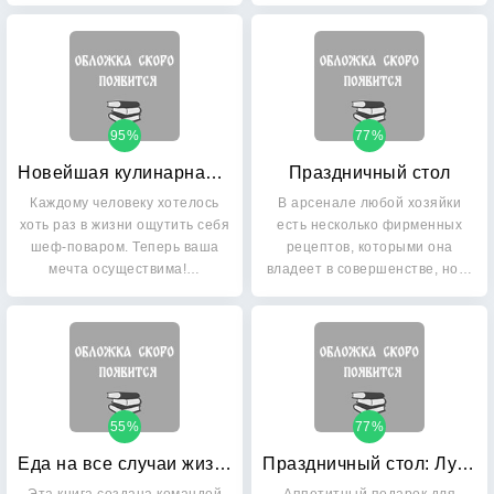
выполнить…
95%
77%
Новейшая кулинарная энциклопедия в пошаговых фотографиях: Лучшие рецепты от шеф-повара: смотри и повторяй
Праздничный стол
Каждому человеку хотелось
В арсенале любой хозяйки
хоть раз в жизни ощутить себя
есть несколько фирменных
шеф-поваром. Теперь ваша
рецептов, которыми она
мечта осуществима!…
владеет в совершенстве, но…
55%
77%
Еда на все случаи жизни
Праздничный стол: Лучший подарок хозяйке