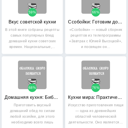
59%
66%
Вкус советской кухни
Ссобойки: Готовим дома, берем с собой
В этой книге собраны рецепты
«Ссобойки» — новый сборник
самых популярных блюд
рецептов из телепрограммы
домашней кухни советских
«Завтрак с Юлией Высоцкой»,
времен. Национальные,…
и посвящен он…
68%
76%
Домашняя кухня: Библия семейного счастья
Кухни мира: Практическая энциклопедия кулинарии
Приготовить вкусный
Искусство приготовления пищи
домашний обед по силам
— одна из древнейших
любой хозяйке, для этого
областей человеческой
необходимо всего лишь
деятельности. Оно является…