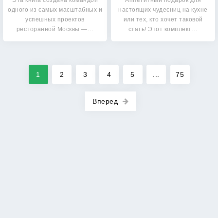
Эта книга создана командой
Аппетитный подарок для
одного из самых масштабных и
настоящих чудесниц на кухне
успешных проектов
или тех, кто хочет таковой
ресторанной Москвы —…
стать! Этот комплект…
1
2
3
4
5
...
75
Вперед