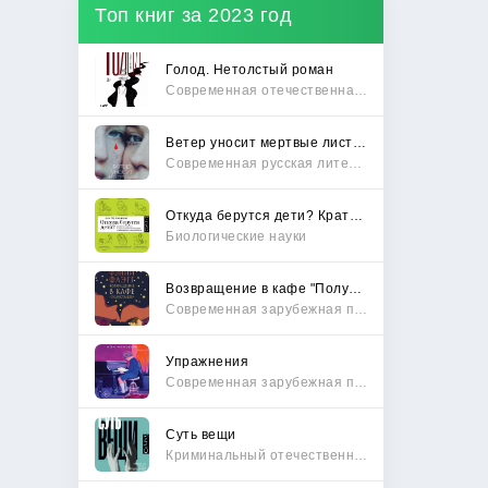
Топ книг за 2023 год
Голод. Нетолстый роман
Современная отечественная проза
Ветер уносит мертвые листья
Современная русская литература
Откуда берутся дети? Краткий путеводитель по переходу из лагеря чайлдфри
Биологические науки
Возвращение в кафе "Полустанок"
Современная зарубежная проза
Упражнения
Современная зарубежная проза
Суть вещи
Криминальный отечественный детектив