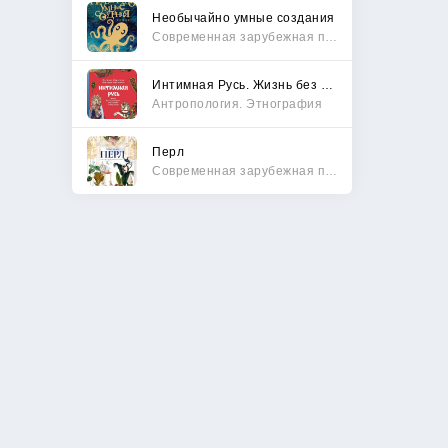
Необычайно умные создания
Современная зарубежная проза
Интимная Русь. Жизнь без Домостроя, грех, любовь и колдовство
Антропология. Этнография
Перл
Современная зарубежная проза