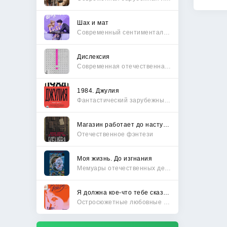
Шах и мат
Современный сентиментальный роман
Дислексия
Современная отечественная проза
1984. Джулия
Фантастический зарубежный боевик
Магазин работает до наступления тьмы
Отечественное фэнтези
Моя жизнь. До изгнания
Мемуары отечественных деятелей
Я должна кое-что тебе сказать
Остросюжетные любовные романы