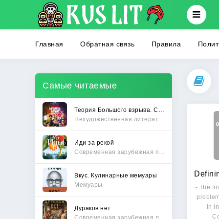
Главная
Обратная связь
Правила
Полит
Самые читаемые
Теория Большого взрыва. Самая полная история создания культового сериала
Нехудожественная литература
Иди за рекой
Современная зарубежная проза
Вкус. Кулинарные мемуары
Мемуары
- The fi
problem
in i
Дураков нет
C
Современная зарубежная литература