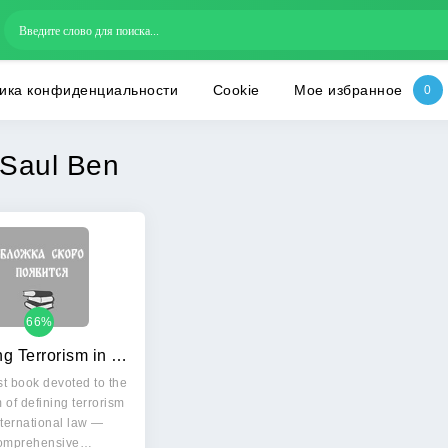
ика конфиденциальности
Cookie
Мое избранное
Saul Ben
66%
Defining Terrorism in International Law
rst book devoted to the
 of defining terrorism
nternational law —
omprehensive…