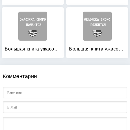
Большая книга ужасов 11: Портрет неприкаянного духа. Рандеву с вампиром
Большая книга ужасов 12: Духи зазеркалья. Талисман богини тьмы
Комментарии