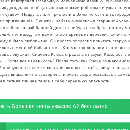
Ваня повстречал загадочную молчаливую девушку. И оказалось,
чик догадался пообщаться с местными ребятами и узнал о жут
чи судеб». Подруга Лиля пригласила Ваню погостить за городо
ял приглашение. Однажды ребята оказались в старинной усадь
ы в заброшенный барский дом кто-нибудь не забрел, потому чт
олько лет назад там даже погиб паренек из деревни. Конечно,
 ему и было любопытно. Он просто попросил почитать старую кни
илась в местной библиотеке… Кто мог предположить, что вот это
това ловушка». Сначала Ксюха страдала от скуки. Казалось, л
м… Когда все изменилось? После того, как Ксюха познакомила
й подружки о ведьме и колдуне, которые, якобы, живут непода
щать внимания на суеверия… и очень скоро оказалась в само
ая летняя тишина таила в себе серьезную опасность!
чать Большая книга ужасов: 62 бесплатно