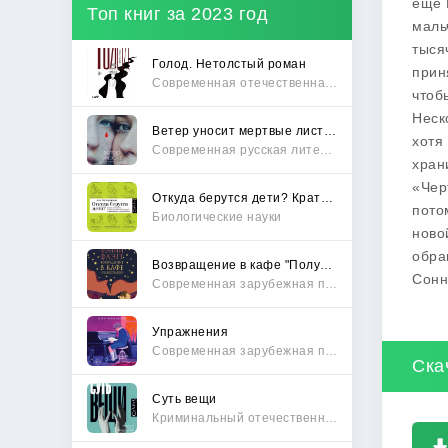
еще 
Топ книг за 2023 год
маль
тыся
Голод. Нетолстый роман
прин
Современная отечественная проза
чтоб
Неск
Ветер уносит мертвые листья
хотя
Современная русская литература
хран
«Чер
Откуда берутся дети? Краткий путеводитель по переходу из лагеря чайлдфри
пото
Биологические науки
ново
обра
Возвращение в кафе "Полустанок"
Сонн
Современная зарубежная проза
Упражнения
Современная зарубежная проза
Ска
Суть вещи
Криминальный отечественный детектив