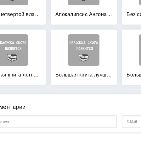
Агент четвертой власти: Оборотень
Апокалипсис Антона Перчика
Большая книга летних приключений
Большая книга лучших летних страшилок
ментарии