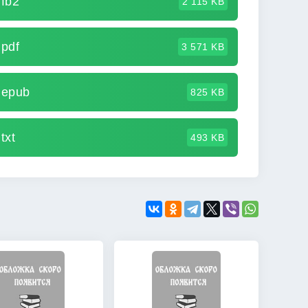
fb2
2 115 KB
pdf
3 571 KB
 epub
825 KB
txt
493 KB