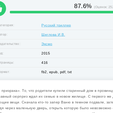
87.6%
(Оценок:
25
Русский триллер
атегория:
Щеглова И.В.
втор:
Эксмо
здательство::
2015
од:
416
траницы:
fb2, epub, pdf, txt
ормат:
 призрака». То, что родители купили старинный дом в провин
лавный сюрприз ждал их семью в новом жилище. С первого же 
ющие вещи. Сначала кто-то запер Ваню в темном подвале, зате
дя через маленькую дверь, открыть которую было невозможно 