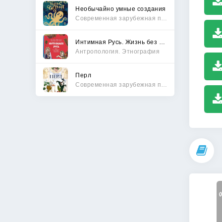
Необычайно умные создания
Современная зарубежная проза
Интимная Русь. Жизнь без Домостроя, грех, любовь и колдовство
Антропология. Этнография
Перл
Современная зарубежная проза