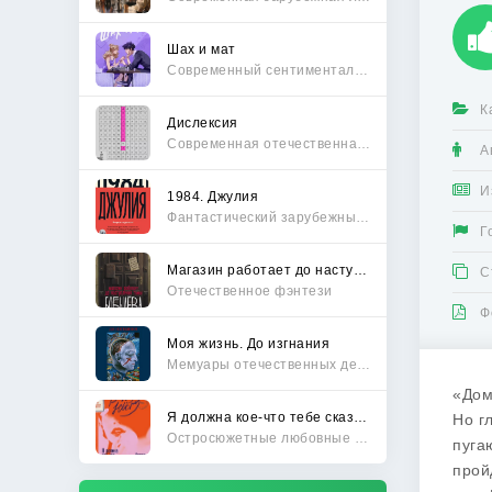
Шах и мат
Современный сентиментальный роман
К
Дислексия
Современная отечественная проза
А
И
1984. Джулия
Фантастический зарубежный боевик
Г
Магазин работает до наступления тьмы
С
Отечественное фэнтези
Ф
Моя жизнь. До изгнания
Мемуары отечественных деятелей
«Дом
Я должна кое-что тебе сказать
Но г
Остросюжетные любовные романы
пуга
прой