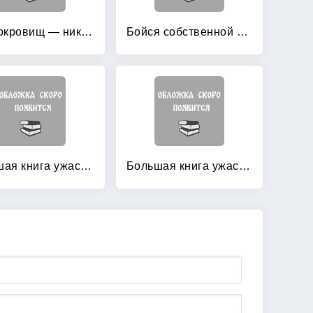
Без сокровищ — никуда!
Бойся собственной тени!
Большая книга ужасов 11: Портрет неприкаянного духа. Рандеву с вампиром
Большая книга ужасов 12: Духи зазеркалья. Талисман богини тьмы