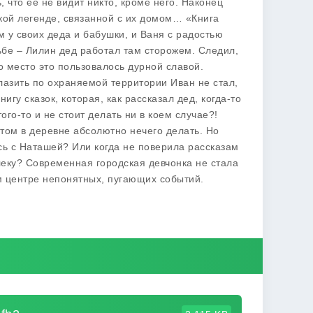
 что ее не видит никто, кроме него. Наконец
кой легенде, связанной с их домом… «Книга
м у своих деда и бабушки, и Ваня с радостью
бе – Лилин дед работал там сторожем. Следил,
о место это пользовалось дурной славой.
 лазить по охраняемой территории Иван не стал,
гу сказок, которая, как рассказал дед, когда-то
го-то и не стоит делать ни в коем случае?!
етом в деревне абсолютно нечего делать. Но
сь с Наташей? Или когда не поверила рассказам
леку? Современная городская девчонка не стала
м центре непонятных, пугающих событий.