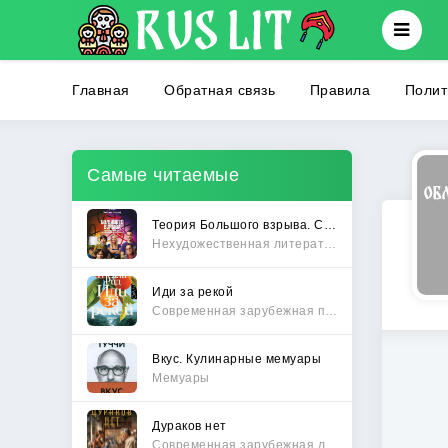
Главная
Обратная связь
Правила
Полит
Самые читаемые
Теория Большого взрыва. Самая полная история создания культового сериала
Нехудожественная литература
Иди за рекой
Современная зарубежная проза
Вкус. Кулинарные мемуары
Мемуары
Дураков нет
Современная зарубежная литература